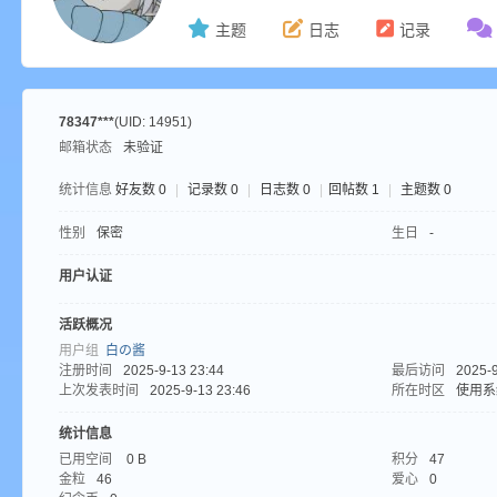
主题
日志
记录
ne
78347***
(UID: 14951)
邮箱状态
未验证
统计信息
好友数 0
|
记录数 0
|
日志数 0
|
回帖数 1
|
主题数 0
性别
保密
生日
-
用户认证
cr
活跃概况
用户组
白の酱
注册时间
2025-9-13 23:44
最后访问
2025-9
上次发表时间
2025-9-13 23:46
所在时区
使用系
统计信息
已用空间
0 B
积分
47
金粒
46
爱心
0