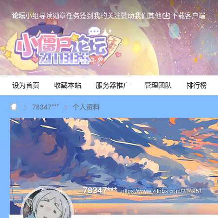
论坛
小组
导读
勋章
任务
签到
我的关注
赞助我们
其他
下载客户端
设为首页
收藏本站
服务器推广
管理团队
排行榜
78347***
个人资料
Mi
78347***
https://www.zitbbs.com/?14951