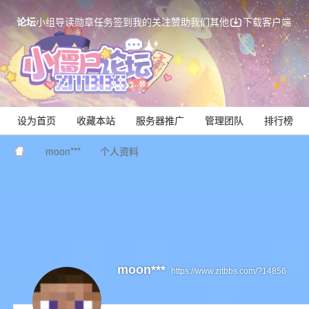
论坛
小组
导读
勋章
任务
签到
我的关注
赞助我们
其他
下载客户端
设为首页
收藏本站
服务器推广
管理团队
排行榜
moon***
个人资料
Mi
moon***
https://www.zitbbs.com/?14856