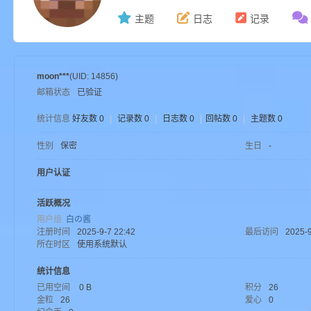
主题
日志
记录
ne
moon***
(UID: 14856)
邮箱状态
已验证
统计信息
好友数 0
|
记录数 0
|
日志数 0
|
回帖数 0
|
主题数 0
性别
保密
生日
-
用户认证
cr
活跃概况
用户组
白の酱
注册时间
2025-9-7 22:42
最后访问
2025-9
所在时区
使用系统默认
统计信息
已用空间
0 B
积分
26
金粒
26
爱心
0