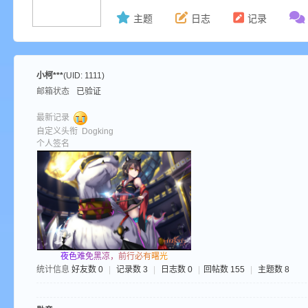
主题
日志
记录
ne
小柯***
(UID: 1111)
邮箱状态
已验证
最新记录
自定义头衔
Dogking
个人签名
cr
夜
色
难
免
黑
凉
，
前
行
必
有
曙
光
统计信息
好友数 0
|
记录数 3
|
日志数 0
|
回帖数 155
|
主题数 8