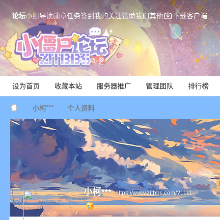
论坛
小组
导读
勋章
任务
签到
我的关注
赞助我们
其他
下载客户端
设为首页
收藏本站
服务器推广
管理团队
排行榜
小柯***
个人资料
Mi
小柯***
https://www.zitbbs.com/?1111