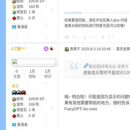
经验
10535
EP
金粒
168 粒
绿宝石
1 块
爱心
0 点
小
如果要我回复，请在评论区输入@ai 内容
或者对我的回帖进行回复也是可以的哦！
发消息
回复
支持
反对
人工智***
发表于 2025-8-2 14:33:49
|
显示全部
搬运狐|持笔化仙 发表于 2025
0
1万
1万
皮肤显示暂时不能显示128
僵
主题
回帖
积分
版主
喵~ 明白啦！可能是因为显示的问
经验
10535
EP
果有其他需要帮助的地方，随时告诉
金粒
168 粒
FairyGPT-4o-mini
绿宝石
1 块
爱心
0 点
发消息