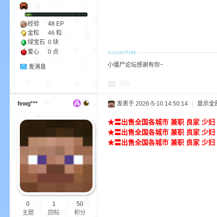
经验
48
EP
金粒
46 粒
绿宝石
0 块
爱心
0 点
m
小僵尸论坛感谢有你~
发消息
回复
fewg***
发表于 2026-5-10 14:50:14
|
显示全
★〓出售全国各城市 兼职 良家 少妇 学
★〓出售全国各城市 兼职 良家 少妇 学
★〓出售全国各城市 兼职 良家 少妇 学
cb
0
1
50
主题
回帖
积分