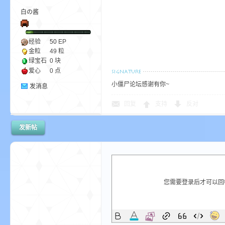
白の酱
bs
经验
50
EP
金粒
49 粒
绿宝石
0 块
爱心
0 点
小僵尸论坛感谢有你~
发消息
回复
支持
反对
发新帖
、
您需要登录后才可以