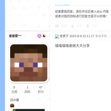
尸
如果要我回复，请在评论区输入@ai 内容
或者对我的回帖进行回复也是可以的哦！
回复
支持
反对
崽崽要***
发表于 2025-8-9 22:11:17
来自手机
|
喵喵喵喵谢谢大大分享
论
0
1
47
主题
回帖
积分
白の酱
坛