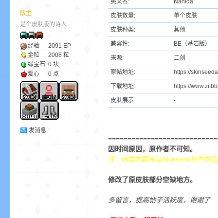
英文名:
Nahida
版主
皮肤数量:
单个皮肤
是个皮肤版的诗人
ne
皮肤种类:
其他
兼容性:
BE（基岩版）
经验
2091
EP
金粒
2008 粒
来源:
二创
绿宝石
0 块
原帖地址:
https://skinseed
爱心
0 点
下载地址:
https://www.zit
皮肤展示:
-
cr
发消息
============================
因时间原因，原作者不可知。
注：转载内容来自Skinseed软件内
修改了原皮肤部分空缺地方。
多留言，提高帖子活跃度，谢谢了