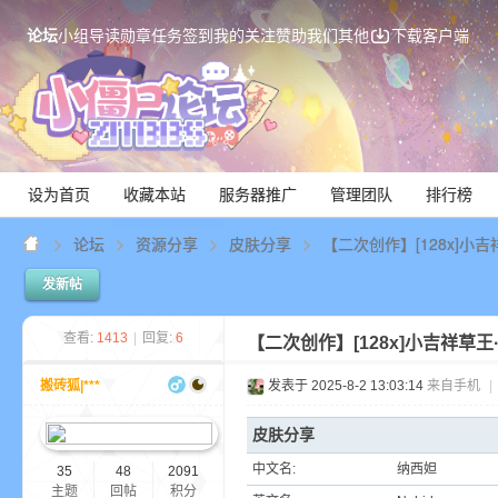
论坛
小组
导读
勋章
任务
签到
我的关注
赞助我们
其他
下载客户端
设为首页
收藏本站
服务器推广
管理团队
排行榜
论坛
资源分享
皮肤分享
【二次创作】[128x]小
发新帖
Mi
查看:
1413
|
回复:
6
【二次创作】[128x]小吉祥草王
搬砖狐|***
发表于 2025-8-2 13:03:14
来自手机
|
皮肤分享
中文名:
纳西妲
35
48
2091
主题
回帖
积分