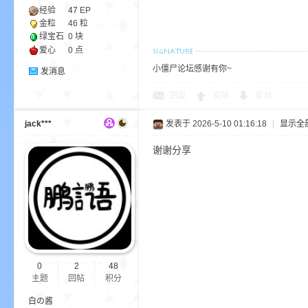
经验
47
EP
金粒
46 粒
绿宝石
0 块
爱心
0 点
小僵尸论坛感谢有你~
发消息
回复
支持
反对
—
jack***
发表于 2026-5-10 01:16:18
|
显示全
谢谢分享
—
0
2
48
主题
回帖
积分
白の酱