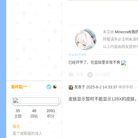
本文由
Minecra
转载请务必注明来源
以上内容由网友提供分
的
已经开学了，在监狱里非常不爽
回复
论坛版权
搬砖狐|***
发表于 2025-8-2 14:33:37
来自手机
|
皮肤显示暂时不能显示128X的皮肤
世
35
48
2091
主题
回帖
积分
版主
是个皮肤版的诗人