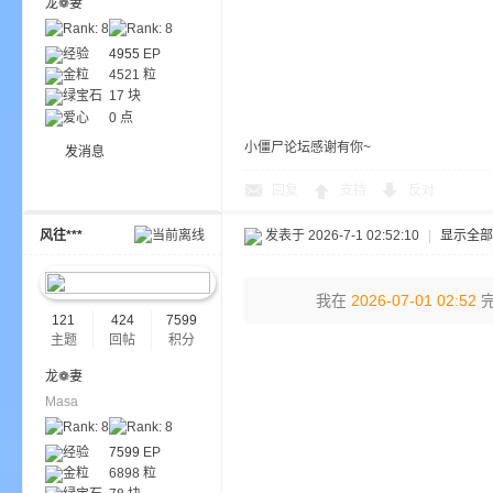
龙❁妻
经验
4955
EP
金粒
4521 粒
绿宝石
17 块
爱心
0 点
小僵尸论坛感谢有你~
发消息
的
回复
支持
反对
风往***
发表于 2026-7-1 02:52:10
|
显示全部
我在
2026-07-01 02:52
完
121
424
7599
主题
回帖
积分
龙❁妻
世
Masa
经验
7599
EP
金粒
6898 粒