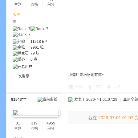
aft
主题
回帖
积分
版主
猫
经验
11218
EP
金粒
9961 粒
绿宝石
79 块
爱心
0 点
(
小僵尸论坛感谢有你~
发消息
回复
支持
反对
81543***
发表于 2026-7-1 01:07:29
|
显示全部
我在
2026-07-01 01:07
完
81
319
4955
我
主题
回帖
积分