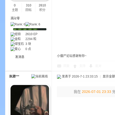
0
310
2610
主题
回帖
积分
bs
凋卍零
经验
2610
EP
金粒
2294 粒
绿宝石
3 块
爱心
0 点
小僵尸论坛感谢有你~
发消息
回复
支持
反对
、
执酒***
发表于 2026-7-1 23:33:15
|
显示全部
我在
2026-07-01 23:33
完