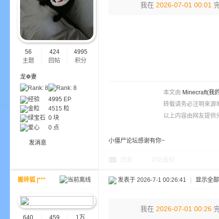
我在
2026-07-01 00:01
完
ne
56
424
4995
主题
回帖
积分
龙❁妻
本文由
Minecra
经验
4995
EP
转载请务必注明来源
金粒
4515 粒
以上内容由网友提供分
绿宝石
0 块
cr
爱心
0 点
小僵尸论坛感谢有你~
发消息
回复
论坛版权
搬砖狐 |***
发表于 2026-7-1 00:26:41
|
显示全部
我在
2026-07-01 00:26
完
640
459
1万