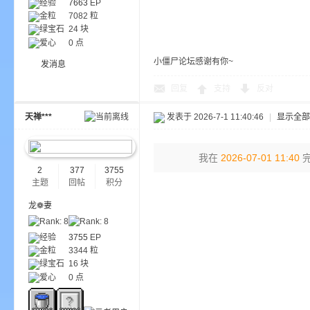
经验
7663
EP
尸
金粒
7082 粒
绿宝石
24 块
爱心
0 点
小僵尸论坛感谢有你~
发消息
回复
支持
反对
天禅***
发表于 2026-7-1 11:40:46
|
显示全部
论
我在
2026-07-01 11:40
完
2
377
3755
主题
回帖
积分
龙❁妻
经验
3755
EP
金粒
3344 粒
绿宝石
16 块
爱心
0 点
坛