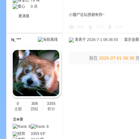
绿宝石
78 块
爱心
0 点
小僵尸论坛感谢有你~
发消息
回复
支持
反对
界
hj_***
发表于 2026-7-1 06:36:55
|
显示全部
我在
2026-07-01 06:36
完
)
0
308
3355
主题
回帖
积分
龙❁妻
经验
3355
EP