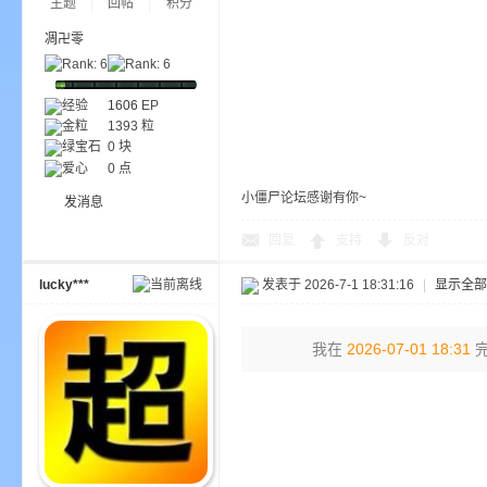
主题
回帖
积分
凋卍零
经验
1606
EP
金粒
1393 粒
m
绿宝石
0 块
爱心
0 点
小僵尸论坛感谢有你~
发消息
回复
支持
反对
lucky***
发表于 2026-7-1 18:31:16
|
显示全部
cb
我在
2026-07-01 18:31
完