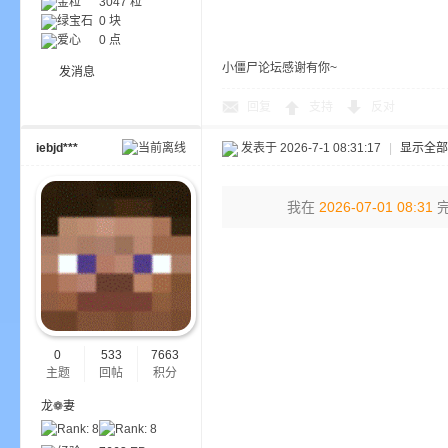
金粒
3047 粒
绿宝石
0 块
爱心
0 点
小
小僵尸论坛感谢有你~
发消息
回复
支持
反对
iebjd***
发表于 2026-7-1 08:31:17
|
显示全部
我在
2026-07-01 08:31
完
僵
0
533
7663
主题
回帖
积分
龙❁妻