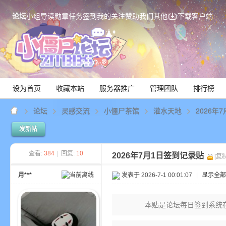
论坛
小组
导读
勋章
任务
签到
我的关注
赞助我们
其他
下载客户端
设为首页
收藏本站
服务器推广
管理团队
排行榜
论坛
灵感交流
小僵尸茶馆
灌水天地
2026年
发新帖
Mi
查看:
384
|
回复:
10
2026年7月1日签到记录贴
[复
月***
发表于 2026-7-1 00:01:07
|
显示全部
本贴是论坛每日签到系统