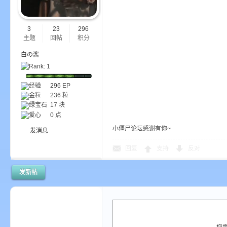
我
3
23
296
主题
回帖
积分
白の酱
经验
296
EP
金粒
236 粒
绿宝石
17 块
的
爱心
0 点
小僵尸论坛感谢有你~
发消息
回复
支持
反对
发新帖
世