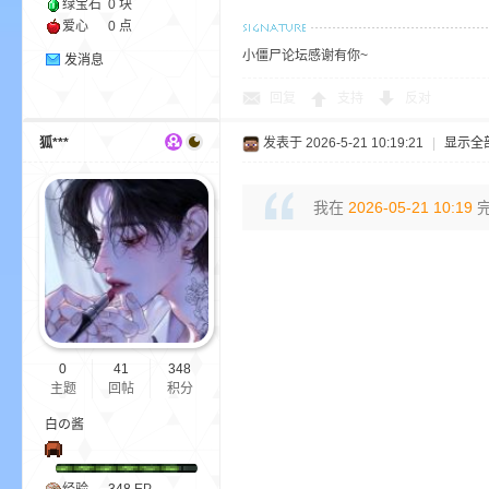
绿宝石
0 块
爱心
0 点
小僵尸论坛感谢有你~
发消息
回复
支持
反对
m
狐***
发表于 2026-5-21 10:19:21
|
显示全
我在
2026-05-21 10:19
完
cb
0
41
348
主题
回帖
积分
白の酱