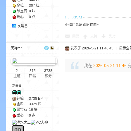
经验
348
EP
金粒
307 粒
绿宝石
0 块
爱心
0 点
bs
小僵尸论坛感谢有你~
发消息
回复
支持
反对
天禅***
发表于 2026-5-21 11:46:45
|
显示全
我在
2026-05-21 11:46
完
2
375
3738
主题
回帖
积分
、
龙❁妻
经验
3738
EP
金粒
3329 粒
绿宝石
16 块
爱心
0 点