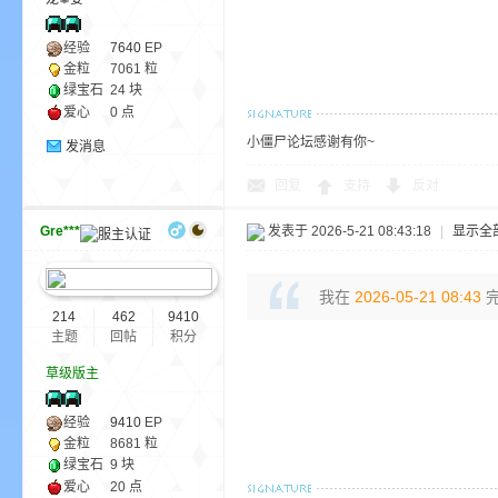
尸
经验
7640
EP
金粒
7061 粒
绿宝石
24 块
爱心
0 点
小僵尸论坛感谢有你~
发消息
回复
支持
反对
Gre***
发表于 2026-5-21 08:43:18
|
显示全
论
我在
2026-05-21 08:43
完
214
462
9410
主题
回帖
积分
草级版主
经验
9410
EP
金粒
8681 粒
坛
绿宝石
9 块
爱心
20 点