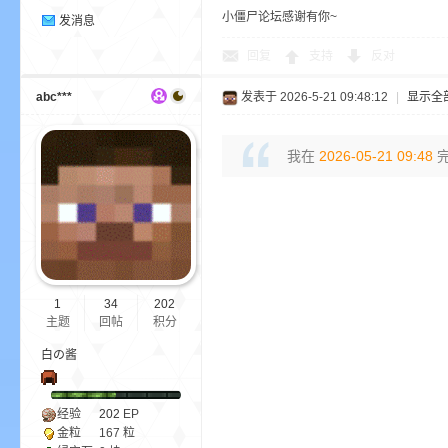
小僵尸论坛感谢有你~
发消息
回复
支持
反对
abc***
发表于 2026-5-21 09:48:12
|
显示全
我在
2026-05-21 09:48
完
—
1
34
202
主题
回帖
积分
白の酱
—
经验
202
EP
金粒
167 粒