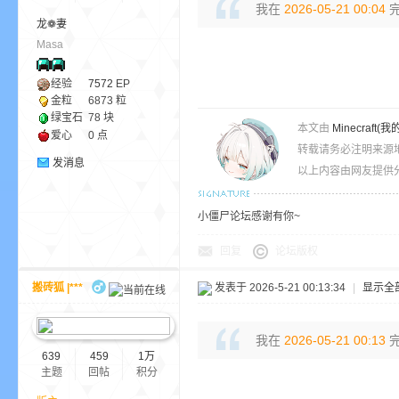
我在
2026-05-21 00:04
完
龙❁妻
Masa
ne
经验
7572
EP
金粒
6873 粒
绿宝石
78 块
本文由
Minecra
爱心
0 点
转载请务必注明来源
发消息
以上内容由网友提供分
小僵尸论坛感谢有你~
cr
回复
论坛版权
搬砖狐 |***
发表于 2026-5-21 00:13:34
|
显示全
我在
2026-05-21 00:13
完
639
459
1万
主题
回帖
积分