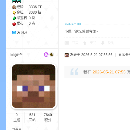
经验
3336
EP
金粒
3030 粒
小
绿宝石
0 块
爱心
0 点
小僵尸论坛感谢有你~
发消息
回复
支持
反对
iebjd***
发表于 2026-5-21 07:55:56
|
显示全
我在
2026-05-21 07:55
完
僵
0
531
7640
主题
回帖
积分
龙❁妻