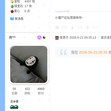
金粒
4497 粒
绿宝石
17 块
爱心
0 点
小僵尸论坛感谢有你~
发消息
回复
支持
反对
月***
发表于 2026-5-21 05:35:13
|
显示全
的
我在
2026-05-21 05:35
完
世
55
422
4960
主题
回帖
积分
龙❁妻