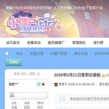
论坛
小组
导读
勋章
任务
签到
我的关注
赞助我们
其他
下载客户端
设为首页
收藏本站
服务器推广
管理团队
排行榜
论坛
灵感交流
小僵尸茶馆
灌水天地
2026年
发新帖
Mi
查看:
523
|
回复:
11
2026年5月21日签到记录贴
[
风往***
发表于 2026-5-21 00:04:29
|
显示全
本贴是论坛每日签到系统
121
422
7572
主题
回帖
积分