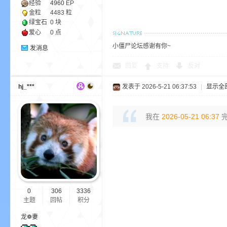
经验
4960
EP
金粒
4483 粒
绿宝石
0 块
爱心
0 点
小僵尸论坛感谢有你~
发消息
界
回复
支持
反对
hj_***
发表于 2026-5-21 06:37:53
|
显示全
我在
2026-05-21 06:37
完
)
0
306
3336
主题
回帖
积分
龙❁妻