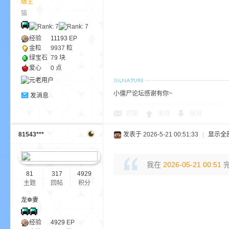
版主
aft
猫
经验
11193
EP
金粒
9937 粒
绿宝石
79 块
爱心
0 点
小僵尸论坛感谢有你~
发消息
(
回复
支持
反对
81543***
发表于 2026-5-21 00:51:33
|
显示全
我在
2026-05-21 00:51
完
81
317
4929
主题
回帖
积分
龙❁妻
我
经验
4929
EP