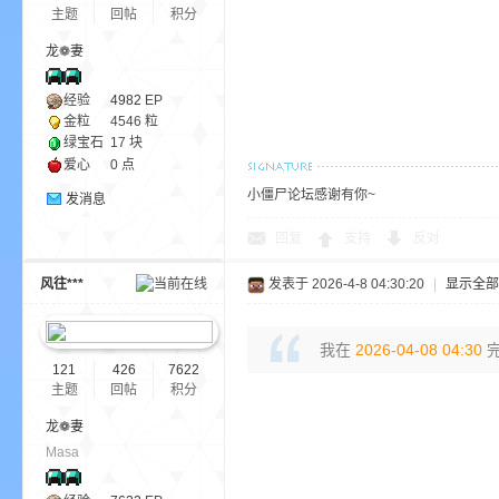
aft
主题
回帖
积分
龙❁妻
经验
4982
EP
金粒
4546 粒
绿宝石
17 块
爱心
0 点
小僵尸论坛感谢有你~
发消息
(
回复
支持
反对
风往***
发表于 2026-4-8 04:30:20
|
显示全部
我在
2026-04-08 04:30
完
121
426
7622
主题
回帖
积分
龙❁妻
我
Masa