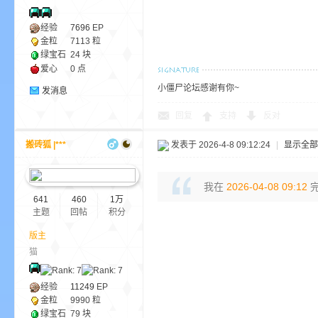
经验
7696
EP
金粒
7113 粒
小
绿宝石
24 块
爱心
0 点
小僵尸论坛感谢有你~
发消息
回复
支持
反对
搬砖狐 |***
发表于 2026-4-8 09:12:24
|
显示全部
僵
我在
2026-04-08 09:12
完
641
460
1万
主题
回帖
积分
版主
猫
经验
11249
EP
金粒
9990 粒
绿宝石
79 块