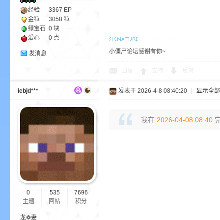
经验
3367
EP
金粒
3058 粒
绿宝石
0 块
爱心
0 点
小僵尸论坛感谢有你~
发消息
界
回复
支持
反对
iebjd***
发表于 2026-4-8 08:40:20
|
显示全部
我在
2026-04-08 08:40
完
)
0
535
7696
主题
回帖
积分
龙❁妻