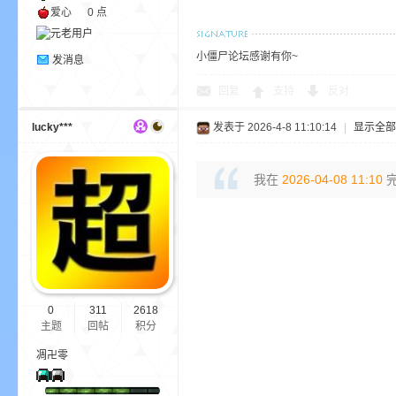
爱心
0 点
尸
小僵尸论坛感谢有你~
发消息
回复
支持
反对
lucky***
发表于 2026-4-8 11:10:14
|
显示全部
我在
2026-04-08 11:10
完
论
0
311
2618
主题
回帖
积分
凋卍零
坛