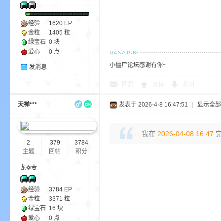
经验
1620
EP
金粒
1405 粒
绿宝石
0 块
爱心
0 点
m
小僵尸论坛感谢有你~
发消息
回复
支持
反对
天禅***
发表于 2026-4-8 16:47:51
|
显示全部
我在
2026-04-08 16:47
完
2
379
3784
主题
回帖
积分
cb
龙❁妻
经验
3784
EP
金粒
3371 粒
绿宝石
16 块
爱心
0 点