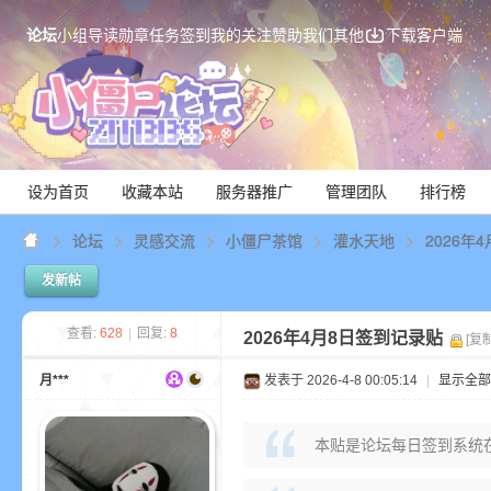
论坛
小组
导读
勋章
任务
签到
我的关注
赞助我们
其他
下载客户端
设为首页
收藏本站
服务器推广
管理团队
排行榜
论坛
灵感交流
小僵尸茶馆
灌水天地
2026年
发新帖
Mi
查看:
628
|
回复:
8
2026年4月8日签到记录贴
[复
月***
发表于 2026-4-8 00:05:14
|
显示全部
本贴是论坛每日签到系统