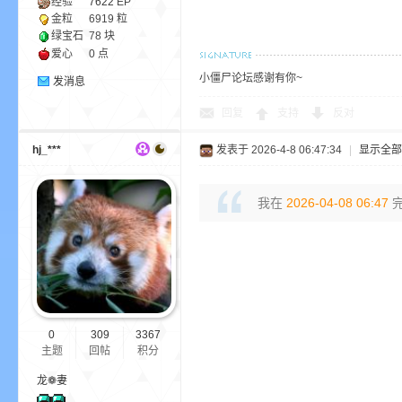
经验
7622
EP
金粒
6919 粒
绿宝石
78 块
爱心
0 点
小僵尸论坛感谢有你~
发消息
回复
支持
反对
的
hj_***
发表于 2026-4-8 06:47:34
|
显示全部
我在
2026-04-08 06:47
完
世
0
309
3367
主题
回帖
积分
龙❁妻