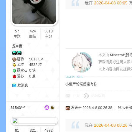
我在
2026-04-08 00:05
完
ne
57
424
5013
主题
回帖
积分
龙❁妻
本文由
Minecra
经验
5013
EP
转载请务必注明来源
金粒
4532 粒
以上内容由网友提供分
绿宝石
0 块
cr
爱心
0 点
小僵尸论坛感谢有你~
发消息
回复
论坛版权
81543***
发表于 2026-4-8 00:26:38
|
显示全部
我在
2026-04-08 00:26
完
81
321
4982