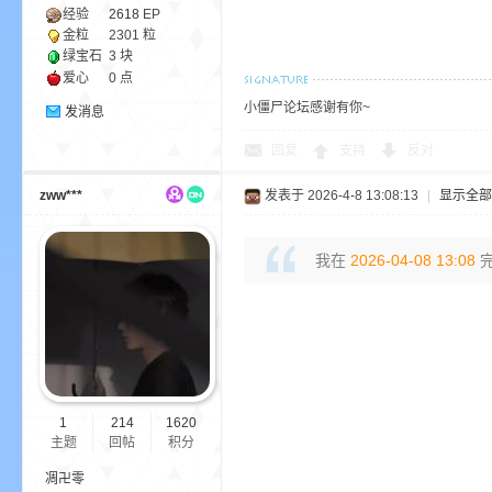
经验
2618
EP
金粒
2301 粒
绿宝石
3 块
爱心
0 点
小僵尸论坛感谢有你~
发消息
回复
支持
反对
—
zww***
发表于 2026-4-8 13:08:13
|
显示全部
我在
2026-04-08 13:08
完
—
1
214
1620
主题
回帖
积分
凋卍零