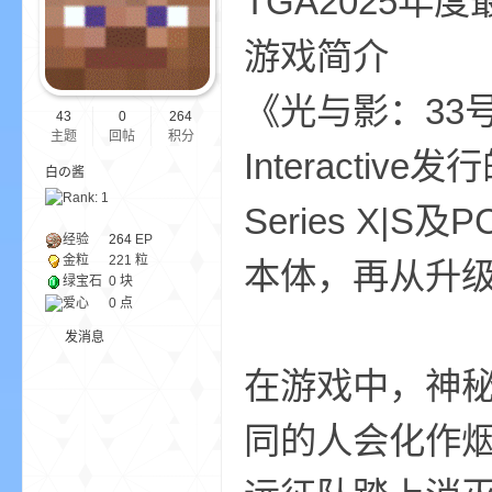
TGA
游戏简介
ne
《光与影：33号远征
43
0
264
主题
回帖
积分
Interactiv
白の酱
Series X|S
经验
264
EP
金粒
221 粒
本体，再从升级档
cr
绿宝石
0 块
爱心
0 点
发消息
在游戏中，神秘
同的人会化作烟