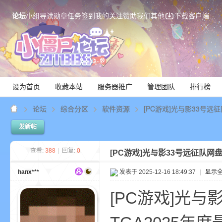
论坛
小组
导读
勋章
任务
签到
我的关注
赞助我们
其他
下载客户端
设为首页
收藏本站
服务器推广
管理团队
排行榜
论坛
综合分区
软件资源
[PC游戏]光与影33号远征
发新帖
Mi
查看:
388
|
回复:
0
[PC游戏]光与影33号远征队网
hanx***
发表于 2025-12-16 18:49:37
|
显示
[PC游戏]光