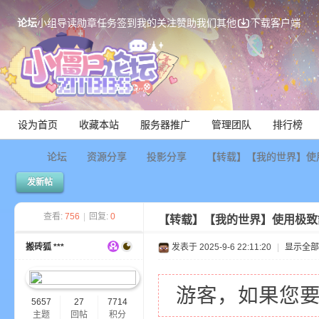
论坛
小组
导读
勋章
任务
签到
我的关注
赞助我们
其他
下载客户端
设为首页
收藏本站
服务器推广
管理团队
排行榜
论坛
资源分享
投影分享
【转载】【我的世界】使用
发新帖
Mi
查看:
756
|
回复:
0
【转载】【我的世界】使用极致
搬砖狐 ***
发表于 2025-9-6 22:11:20
|
显示全部
游客，如果您
5657
27
7714
主题
回帖
积分