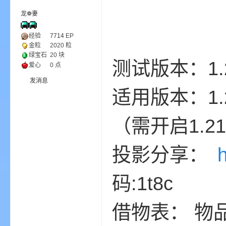
龙❁妻
ne
经验
7714
EP
金粒
2020 粒
绿宝石
20 块
测试版本：1.
爱心
0 点
发消息
适用版本：1.2
（需开启1.
cr
投影分享：
码:1t8c
借物表： 物品