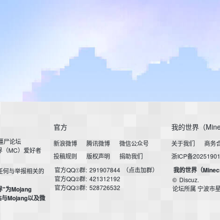
官方
我的世界（Mine
小僵尸论坛
新浪微博
腾讯微博
微信公众号
关于我们
商务
界（MC）爱好者
投稿规则
版权声明
捐助我们
浙ICP备2025190
官方QQ①群:
291907844
（点击加群）
我的世界（Minec
任何与举报相关的
官方QQ②群:
421312192
©
Discuz.
官方QQ③群:
528726532
论坛所属 宁波市
界"为Mojang
本站与Mojang以及微