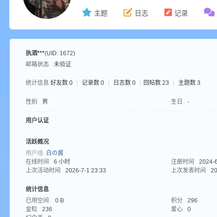
主题
日志
记录
ne
执酒***
(UID: 1672)
邮箱状态
未验证
统计信息
好友数 0
|
记录数 0
|
日志数 0
|
回帖数 23
|
主题数 3
性别
男
生日
-
用户认证
cr
活跃概况
用户组
白の酱
在线时间
6 小时
注册时间
2024-6
上次活动时间
2026-7-1 23:33
上次发表时间
20
统计信息
已用空间
0 B
积分
296
金粒
236
爱心
0