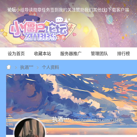
论坛
小组
导读
勋章
任务
签到
我的关注
赞助我们
其他
下载客户端
设为首页
收藏本站
服务器推广
管理团队
排行榜
执酒***
个人资料
Mi
执酒***
https://www.zitbbs.com/?1672