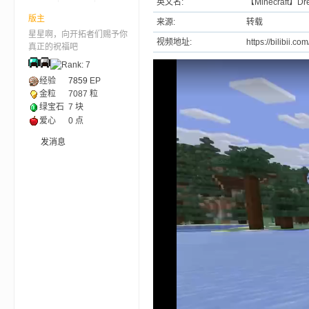
英文名:
【Minecraft
版主
来源:
转载
星星啊，向开拓者们赐予你
ne
视频地址:
https://bilibii.
真正的祝福吧
经验
7859
EP
金粒
7087 粒
绿宝石
7 块
爱心
0 点
发消息
cr