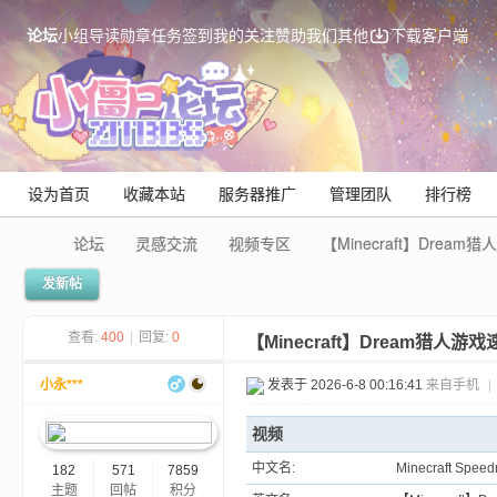
论坛
小组
导读
勋章
任务
签到
我的关注
赞助我们
其他
下载客户端
设为首页
收藏本站
服务器推广
管理团队
排行榜
论坛
灵感交流
视频专区
【Minecraft】Dream猎
发新帖
Mi
查看:
400
|
回复:
0
【Minecraft】Dream猎人游
小永***
发表于 2026-6-8 00:16:41
来自手机
|
视频
中文名:
Minecraft Speed
182
571
7859
主题
回帖
积分