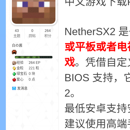
中文游戏下载PS
ne
NetherSX2
43
0
264
主题
回帖
积分
或平板或者电视盒
白の酱
戏
。凭借自定
经验
264
EP
金粒
221 粒
cr
绿宝石
0 块
BIOS 支持，它
爱心
0 点
发消息
2。
最低安卓支持
建议使用高端