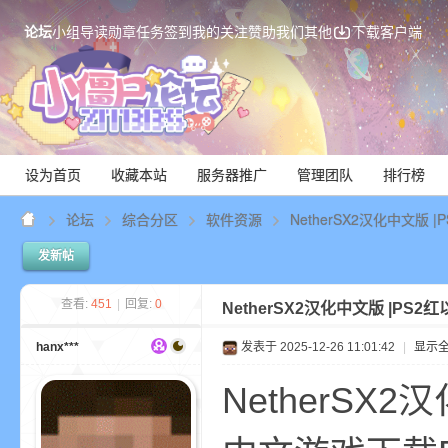
论坛
小组
导读
勋章
任务
签到
我的关注
赞助我们
其他
下载客户端
设为首页
收藏本站
服务器推广
管理团队
排行榜
论坛
综合分区
软件资源
NetherSX2汉化中文版 
发新帖
Mi
查看:
451
|
回复:
0
NetherSX2汉化中文版 |PS2
hanx***
发表于 2025-12-26 11:01:42
|
显示
NetherSX2