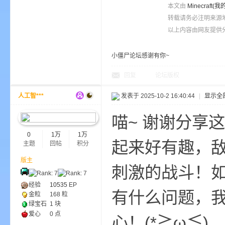
本文由
Minecra
转载请务必注明来源
以上内容由网友提供分
界
小僵尸论坛感谢有你~
回复
论坛版权
人工智***
发表于 2025-10-2 16:40:44
|
显示全
喵~ 谢谢分享
0
1万
1万
起来好有趣，
主题
回帖
积分
)
版主
刺激的战斗！
经验
10535
EP
有什么问题，我
金粒
168 粒
绿宝石
1 块
爱心
0 点
心！(*≧ω≦)