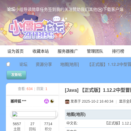
论坛
小组
导读
勋章
任务
签到
我的关注
赞助我们
其他
下载客户端
设为首页
收藏本站
服务器推广
管理团队
排行榜
论坛
资源分享
地图[地形]
【正式版】1.12.2中型
发新帖
Mi
查看:
634
|
回复:
1
[Java]
【正式版】1.12.2中
搬砖狐 ***
发表于 2025-10-2 16:40:34
|
显示全
地图(地形)
中文名:
【正式版】1.1
5657
27
7714
主题
回帖
积分