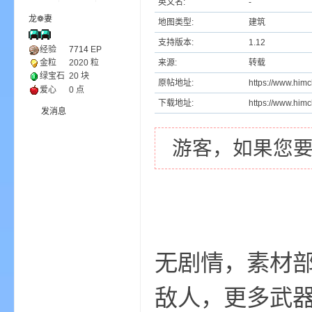
英文名:
-
龙❁妻
地图类型:
建筑
ne
支持版本:
1.12
经验
7714
EP
来源:
转载
金粒
2020 粒
绿宝石
20 块
原帖地址:
https://www.him
爱心
0 点
下载地址:
https://www.him
发消息
游客，如果您
cr
无剧情，素材
敌人，更多武