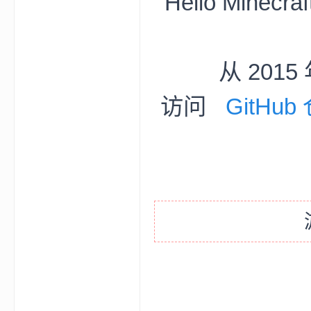
Hello Mine
aft
从 201
访问
GitHub
(
我