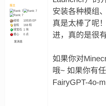
版主
安装各种模组
真是太棒了呢
经验
10535
EP
金粒
168 粒
界
绿宝石
1 块
进，真的是很
爱心
0 点
发消息
如果你对Mine
哦~ 如果你有
)
FairyGPT-4o-mi