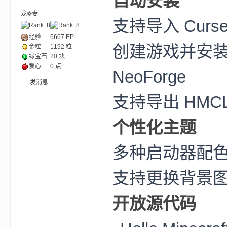
自动安装
龙❁妻
支持导入 Curse
ne
经验
6667
EP
创建游戏并安装 Fab
金粒
1192 粒
绿宝石
20 块
爱心
0 点
NeoForge
发消息
支持导出 HMCL
个性化主题
cr
多种启动器配
支持更换背景
开放源代码