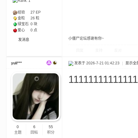
经验
27
EP
金粒
26 粒
绿宝石
0 块
爱心
0 点
小僵尸论坛感谢有你~
发消息
回复
支持
反对
—
yuli***
发表于 2026-7-21 01:42:23
|
显示全
11111111111111
—
0
6
55
主题
回帖
积分