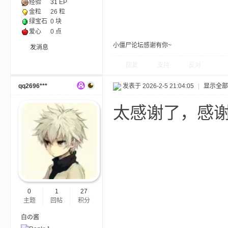
经验
31
EP
尸
金粒
26 粒
绿宝石
0 块
爱心
0 点
小僵尸论坛感谢有你~
发消息
回复
支持
反对
qq2696***
发表于 2026-2-5 21:04:05
|
显示全部
太感谢了，感
论
0
1
27
主题
回帖
积分
坛
白の酱