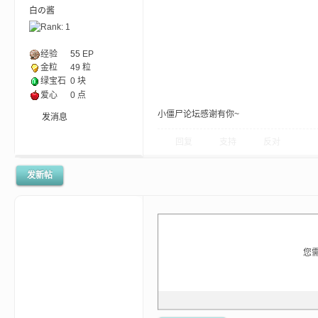
白の酱
经验
55
EP
金粒
49 粒
绿宝石
0 块
m
爱心
0 点
小僵尸论坛感谢有你~
发消息
回复
支持
反对
发新帖
cb
您