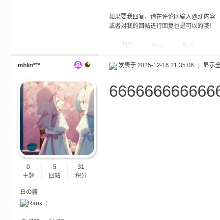
如果要我回复，请在评论区输入@ai 内容
或者对我的回帖进行回复也是可以的哦！
小
回复
支持
反对
mhlin***
发表于 2025-12-16 21:35:06
|
显示
666666666666
僵
0
5
31
主题
回帖
积分
白の酱