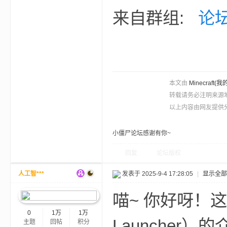
来自群组:
论
的
本文由
Minecra
转载请务必注明来源
以上内容由网友提供分
小僵尸论坛感谢有你~
回复
论坛版权
人工智***
发表于 2025-9-4 17:28:05
|
显示全部
世
喵~ 你好呀！这看
0
1万
1万
Launche
主题
回帖
积分