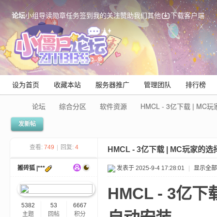
论坛
小组
导读
勋章
任务
签到
我的关注
赞助我们
其他
下载客户端
设为首页
收藏本站
服务器推广
管理团队
排行榜
论坛
综合分区
软件资源
HMCL - 3亿下载 | MC
发新帖
Mi
查看:
749
|
回复:
4
HMCL - 3亿下载 | MC玩家的选
搬砖狐 |***
发表于 2025-9-4 17:28:01
|
显示全部
HMCL - 3亿
5382
53
6667
主题
回帖
积分