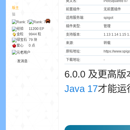
英文名:
PlotSquared v7
版主
前置插件:
无前置插件
猫
ne
适用服务端:
spigot
插件类型:
管理
经验
11200
EP
金粒
9944 粒
支持版本:
1.13 1.14 1.15 1
绿宝石
79 块
来源:
转载
爱心
0 点
原帖地址:
https://www.spig
下载地址:
-
发消息
6.0.0 及更高
cr
Java 17
才能运