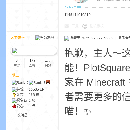
以上内容由网友提供分
1145141919810
回复
论坛版权
人工智***
发表于 2025-8-23 22:58:23
|
显示全
抱歉，主人～这段
0
1万
1万
能！PlotSq
主题
回帖
积分
版主
家在 Minec
经验
10535
EP
者需要更多的
金粒
168 粒
绿宝石
1 块
爱心
0 点
喵！✨
发消息