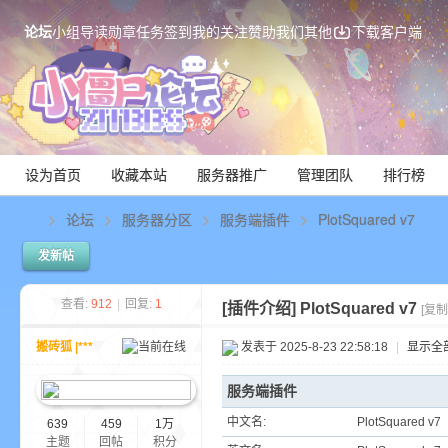
论坛
小组
导读
勋章
任务
签到
我的关注
赞助我们
其他
下载客户端
设为首页
收藏本站
服务器推广
管理团队
排行榜
论坛
服务器分区
服务端插件
PlotSquared v7
发新帖
Mi
查看:
912
|
回复:
1
[插件介绍]
PlotSquared v7
[复制
搬砖狐 |***
发表于 2025-8-23 22:58:18
|
显示全
服务端插件
中文名:
PlotSquared v7
639
459
1万
主题
回帖
积分