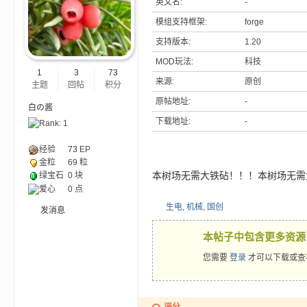
英文名:
-
模组支持框架:
forge
ne
支持版本:
1.20
MOD玩法:
科技
1
3
73
来源:
原创
主题
回帖
积分
原帖地址:
-
白の酱
下载地址:
-
经验
73
EP
金粒
69 粒
cr
本树场无需大铁砧！！！本树场无需
绿宝石
0 块
爱心
0 点
生电
,
机械
,
国创
发消息
本帖子中包含更多资源
您需要
登录
才可以下载或查
评分