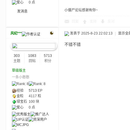
爱心
0 点
小僵尸论坛感谢有你~
发消息
回复
支持
反对
界
风纪***
发表于 2025-8-23 22:02:13
|
显示全
不错不错
303
1083
5713
主题
回帖
积分
草级版主
一条小憨憨
)
经验
5713
EP
金粒
4117 粒
绿宝石
100 块
爱心
0 点