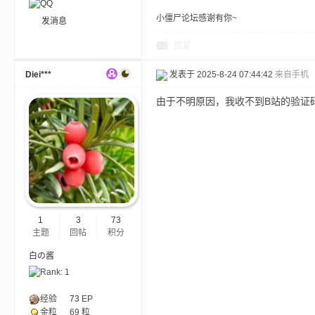
小僵尸论坛感谢有你~
发消息
小
回复
Diei***
发表于 2025-8-24 07:44:42
来自手机
由于不明原因，我收不到B站的验证
僵
1
3
73
主题
回帖
积分
白の酱
经验
73
EP
金粒
69 粒