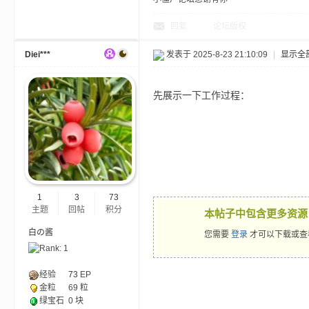
回复
论坛版权
Diei***
发表于 2025-8-23 21:10:09
|
显示全
先展示一下工作过程：
的
1
3
73
主题
回帖
积分
本帖子中包含更多资源
白の酱
您需要
登录
才可以下载或查
世
经验
73
EP
金粒
69 粒
绿宝石
0 块