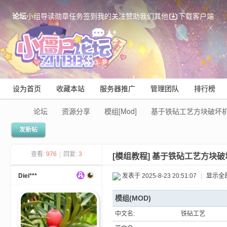
论坛
小组
导读
勋章
任务
签到
我的关注
赞助我们
其他
下载客户端
设为首页
收藏本站
服务器推广
管理团队
排行榜
论坛
资源分享
模组[Mod]
基于铁砧工艺方块破坏机
发新帖
Mi
查看:
976
|
回复:
3
[模组教程]
基于铁砧工艺方块破
Diei***
发表于 2025-8-23 20:51:07
|
显示全
模组(MOD)
中文名:
铁砧工艺