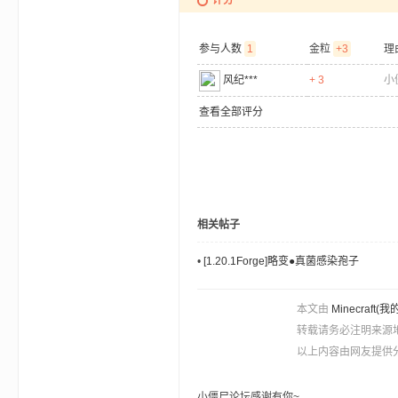
aft
参与人数
1
金粒
+3
理
风纪***
+ 3
小
查看全部评分
(
相关帖子
•
[1.20.1Forge]略变●真菌感染孢子
本文由
Minecra
转载请务必注明来源
以上内容由网友提供分
我
小僵尸论坛感谢有你~