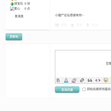
尸
绿宝石
0 块
爱心
0 点
小僵尸论坛感谢有你~
发消息
回复
支持
反对
发新帖
论
您
回帖后跳转到最后
发表回复
坛