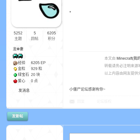
*
ne
5252
5
6205
主题
回帖
积分
龙❁妻
本文由
Minecra
经验
6205
EP
转载请务必注明来源
金粒
929 粒
以上内容由网友提供分
绿宝石
20 块
cr
爱心
0 点
小僵尸论坛感谢有你~
发消息
回复
论坛版权
发新帖