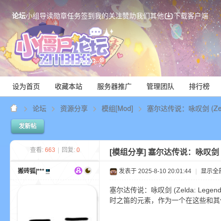
论坛
小组
导读
勋章
任务
签到
我的关注
赞助我们
其他
下载客户端
设为首页
收藏本站
服务器推广
管理团队
排行榜
论坛
资源分享
模组[Mod]
塞尔达传说：咏叹剑 (Zelda: L
发新帖
Mi
查看:
663
|
回复:
0
[模组分享]
塞尔达传说：咏叹剑 (Zeld
搬砖狐|***
发表于 2025-8-10 20:01:44
|
显示全
塞尔达传说：咏叹剑 (Zelda: Legen
时之笛的元素，作为一个在这些和其