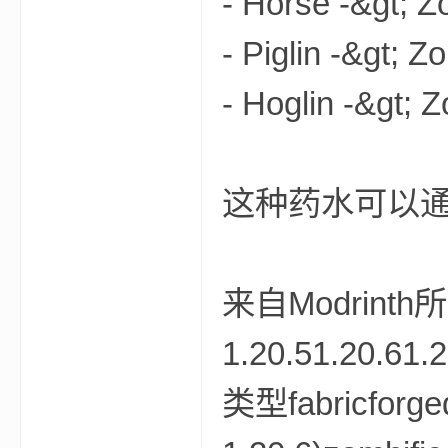
- Horse -&gt
aft
- Piglin -&gt
- Hoglin -&g
这种药水可以
(
来自Modrint
1.20.51.20.61.
类型fabricforgequ
我