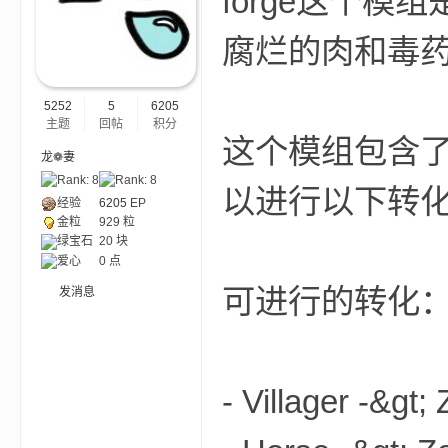
forge这个
腐烂的肉和毒
ne
5252
5
6205
主题
回帖
积分
这个模组包含
龙❁妻
以进行以下转
经验
6205
EP
金粒
929 粒
绿宝石
20 块
cr
爱心
0 点
可进行的转化
发消息
- Villager -&