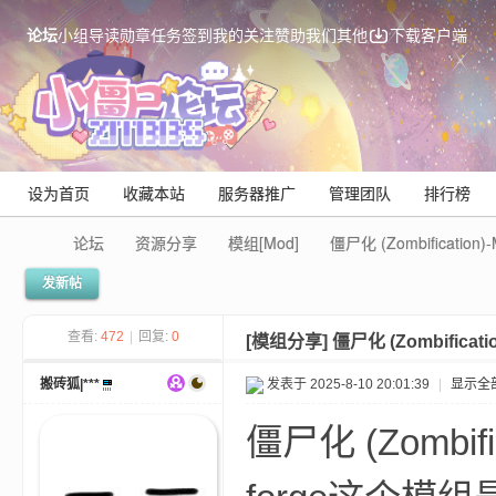
论坛
小组
导读
勋章
任务
签到
我的关注
赞助我们
其他
下载客户端
设为首页
收藏本站
服务器推广
管理团队
排行榜
论坛
资源分享
模组[Mod]
僵尸化 (Zombification
发新帖
Mi
查看:
472
|
回复:
0
[模组分享]
僵尸化 (Zombificat
搬砖狐|***
发表于 2025-8-10 20:01:39
|
显示全
僵尸化 (Zombifi