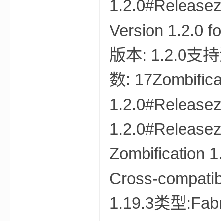
1.2.0#Releasez
尸
Version 1.2.0 f
版本: 1.2.0支持游
数: 17Zombificat
1.2.0#Releasez
论
1.2.0#Releasez
Zombification 1.
Cross-compati
1.19.3类型:Fabr
坛