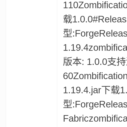
110Zombificatio
载1.0.0#Rele
bs
型:ForgeReleas
1.19.4zombific
版本: 1.0.0支持
60Zombification
、
1.19.4.jar下载
型:ForgeReleas
Fabriczombific