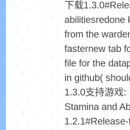
下载1.3.0#Releas
abilitiesredone
bs
from the warde
fasternew tab f
file for the da
in github( sho
、
1.3.0支持游戏: 1
Stamina and Ab
1.2.1#Release-