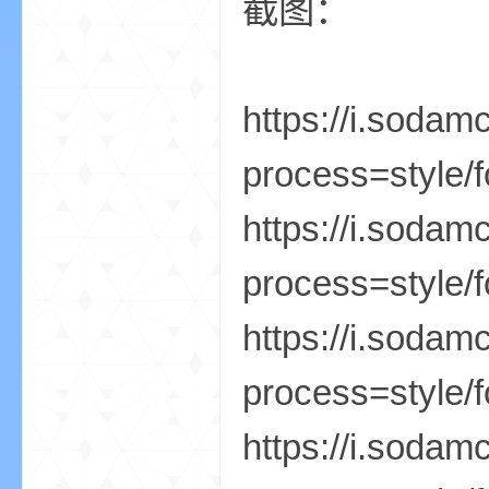
截图：
小
https://i.soda
process=style/f
https://i.soda
process=style/f
僵
https://i.sodam
process=style/f
https://i.soda