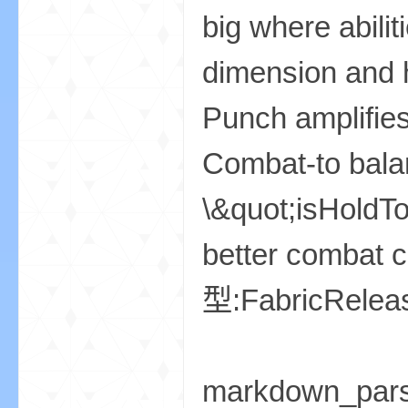
big where abili
dimension and h
Punch amplifies
Combat-to balan
影
\&quot;isHoldTo
better comba
型:FabricRe
，
markdown_par