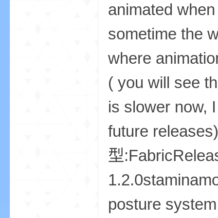
animated when p
我
sometime the w
where animation
( you will see t
is slower now, 
的
future relea
型:FabricRelea
1.2.0staminam
posture system
世