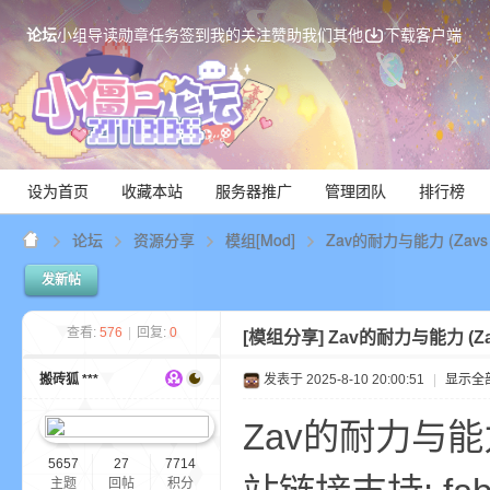
论坛
小组
导读
勋章
任务
签到
我的关注
赞助我们
其他
下载客户端
设为首页
收藏本站
服务器推广
管理团队
排行榜
论坛
资源分享
模组[Mod]
Zav的耐力与能力 (Zavs Sta
发新帖
Mi
查看:
576
|
回复:
0
[模组分享]
Zav的耐力与能力 (Zavs
搬砖狐 ***
发表于 2025-8-10 20:00:51
|
显示全
Zav的耐力与能力 (Za
5657
27
7714
主题
回帖
积分