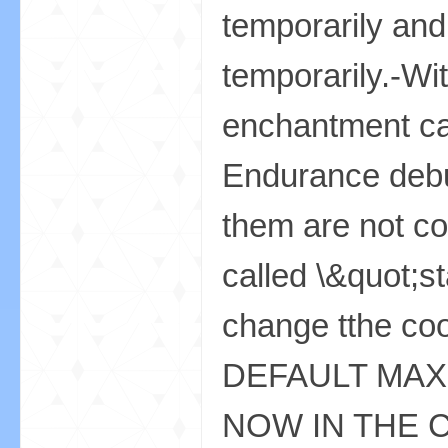
temporarily an
temporarily.-Wi
我
enchantment ca
Endurance debu
them are not co
called \&quot;s
的
change tthe coo
DEFAULT MAX
NOW IN THE CON