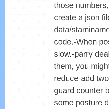
those numbers, 
create a json fi
data/staminamod
code.-When postu
界
slow.-parry dea
them, you migh
reduce-add two 
guard counter 
论
some posture d