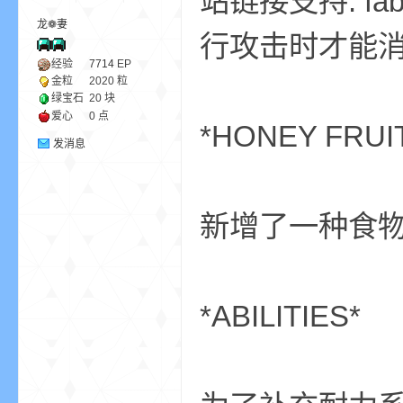
站链接支持: f
龙❁妻
行攻击时才能
ne
经验
7714
EP
金粒
2020 粒
绿宝石
20 块
爱心
0 点
*HONEY FRUI
发消息
新增了一种食
cr
*ABILITIES*