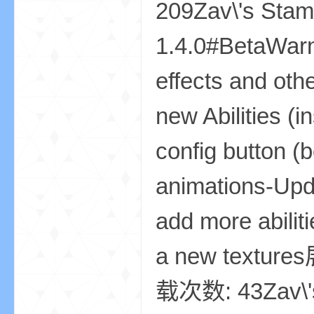
209Zav\'s Stam
1.4.0#BetaWarni
effects and oth
m
new Abilities (
config button (
animations-Upda
add more abili
cb
a new textur
载次数: 43Zav\'s 