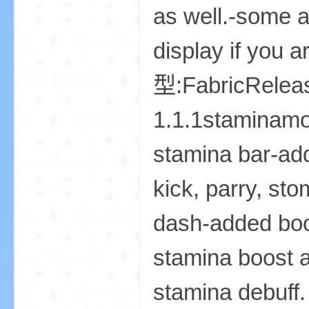
as well.-some ab
display if yo
型:FabricRelea
坛
1.1.1staminam
stamina bar-add
kick, parry, st
dash-added book
，
stamina boost a
stamina debuff.