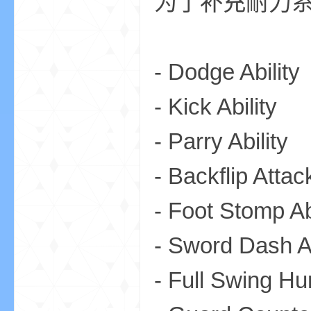
为了补充耐力
aft
- Dodge Ability
- Kick Ability
- Parry Ability
(
- Backflip Attack
- Foot Stomp Abi
- Sword Dash Ab
- Full Swing Hu
我