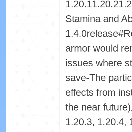
1.20.11.20.21.
Stamina and Ab
1.4.0release#R
armor would ren
—
issues where s
save-The partic
effects from ins
the near futu
—
1.20.3, 1.20.