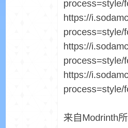
process=style/f
尸
https://i.soda
process=style/f
https://i.soda
process=style/f
论
https://i.soda
process=style/f
来自Modrint
坛