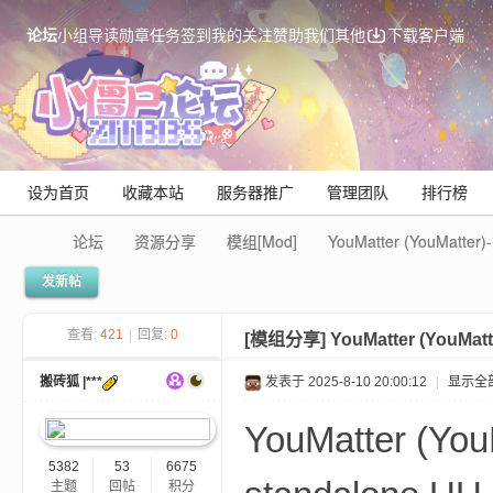
论坛
小组
导读
勋章
任务
签到
我的关注
赞助我们
其他
下载客户端
设为首页
收藏本站
服务器推广
管理团队
排行榜
论坛
资源分享
模组[Mod]
YouMatter (YouMatte
发新帖
Mi
查看:
421
|
回复:
0
[模组分享]
YouMatter (YouMa
搬砖狐 |***
发表于 2025-8-10 20:00:12
|
显示全
YouMatter (Y
5382
53
6675
主题
回帖
积分