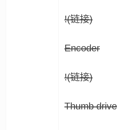
!
(链接)
m
Encoder
!
(链接)
cb
Thumb drive