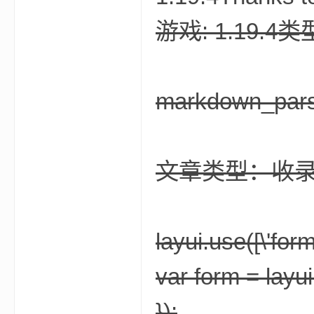
游戏: 1.19.4
我
markdown_par
文章类型：收
的
layui.use([\'form
var form = layui
});