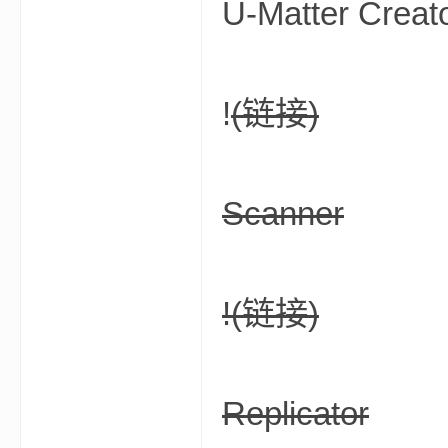
U-Matter Creat
!
(链接)
—
Scanner
!
(链接)
—
Replicator