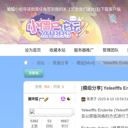
论坛
小组
导读
勋章
任务
签到
我的关注
赞助我们
其他
下载客户端
设为首页
收藏本站
服务器推广
管理团队
论坛
资源分享
模组[Mod]
Yeleefffs En
发新帖
Mi
查看:
368
|
回复:
0
[模组分享]
Yeleefffs
搬砖狐 |***
发表于 2025-8-10 19:59:5
Yeleefffs Enderit
且以原版风格的方式进行
5382
53
6667
主题
回帖
积分