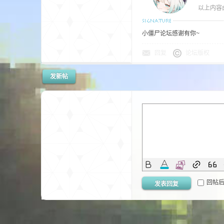
以上内容
小僵尸论坛感谢有你~
回复
论坛版权
发新帖
的
世
回帖
发表回复