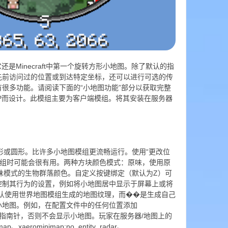
还是Minecraft中第一个旋转方形小地图。除了默认的指
先前访问过的位置或到达特定坐标，还可以进行可选的传
很多功能。请阅读下面的“小地图功能”部分以获取完整
P而设计。此模组主要为客户端模组。将其安装在服务器
pdate.php?mod_id=0)展开版本: 25.2.10_Fabric_1.20.2支持游戏: 1.20.2类型:FabricQuiltRelease下载次数: 2,62125.2.10Xaeros_Minimap_25.2.10_Forge_1.20.2.jar下载25.2.10_Forge_1.20.2#Release[Read changelogs](https://chocolateminecraft.com/update.php?mod_id=0)展开版本: 25.2.10_Forge_1.20.2支持游戏: 1.20.2类型:ForgeRelease下载次数: 1,31025.2.10Xaeros_Minimap_25.2.10_NeoForge_1.20.2.jar下载25.2.10_NeoForge_1.20.2#Release[Read changelogs](https://chocolateminecraft.com/update.php?mod_id=0)展开版本: 25.2.10_NeoForge_1.20.2支持游戏: 1.20.2类型:NeoForgeRelease下载次数: 16425.2.10Xaeros_Minimap_25.2.10_Fabric_1.20.jar下载25.2.10_Fabric_1.20#Release[Read changelogs](https://chocolateminecraft.com/update.php?mod_id=0)展开版本: 25.2.10_Fabric_1.20支持游戏: 1.20, 1.20.1类型:FabricQuiltRelease下载次数: 164,01325.2.10Xaeros_Minimap_25.2.10_Forge_1.20.jar下载25.2.10_Forge_1.20#Release[Read changelogs](https://chocolateminecraft.com/update.php?mod_id=0)展开版本: 25.2.10_Forge_1.20支持游戏: 1.20, 1.20.1类型:ForgeRelease下载次数: 426,47725.2.10Xaeros_Minimap_25.2.10_Fabric_1.19.4.jar下载25.2.10_Fabric_1.19.4#Release[Read changelogs](https://chocolateminecraft.com/update.php?mod_id=0)展开版本: 25.2.10_Fabric_1.19.4支持游戏: 1.19.4类型:FabricQuiltRelease下载次数: 3,98325.2.10Xaeros_Minimap_25.2.10_Forge_1.19.4.jar下载25.2.10_Forge_1.19.4#Release[Read changelogs](https://chocolateminecraft.com/update.php?mod_id=0)展开版本: 25.2.10_Forge_1.19.4支持游戏: 1.19.4类型:ForgeRelease下载次数: 1,71925.2.10Xaeros_Minimap_25.2.10_Fabric_1.19.1.jar下载25.2.10_Fabric_1.19.1#Release[Read changelogs](https://chocolateminecraft.com/update.php?mod_id=0)展开版本: 25.2.10_Fabric_1.19.1支持游戏: 1.19.1, 1.19.2类型:FabricQuiltRelease下载次数: 7,93725.2.10Xaeros_Minimap_25.2.10_Forge_1.19.1.jar下载25.2.10_Forge_1.19.1#Release[Read changelogs](https://chocolateminecraft.com/update.php?mod_id=0)展开版本: 25.2.10_Forge_1.19.1支持游戏: 1.19.1类型:ForgeRelease下载次数: 1,48825.2.10Xaeros_Minimap_25.2.10_Fabric_1.18.2.jar下载25.2.10_Fabric_1.18.2#Release[Read changelogs](https://chocolateminecraft.com/update.php?mod_id=0)展开版本: 25.2.10_Fabric_1.18.2支持游戏: 1.18.2类型:FabricQuiltRelease下载次数: 5,17825.2.10Xaeros_Minimap_25.2.10_Forge_1.18.2.jar下载25.2.10_Forge_1.18.2#Release[Read changelogs](https://chocolateminecraft.com/update.php?mod_id=0)展开版本: 25.2.10_Forge_1.18.2支持游戏: 1.18.2类型:ForgeRelease下载次数: 13,80125.2.10Xaeros_Minimap_25.2.10_Fabric_1.16.5.jar下载25.2.10_Fabric_1.16.5#Release[Read changelogs](https://chocolateminecraft.com/update.php?mod_id=0)展开版本: 25.2.10_Fabric_1.16.5支持游戏: 1.16.5类型:FabricQuiltRelease下载次数: 6,70325.2.10Xaeros_Minimap_25.2.10_Forge_1.16.5.jar下载25.2.10_Forge_1.16.5#Release[Read changelogs](https://chocolateminecraft.com/update.php?mod_id=0)展开版本: 25.2.10_Forge_1.16.5支持游戏: 1.16.5类型:ForgeRelease下载次数: 18,60725.2.10Xaeros_Minimap_25.2.10_Forge_1.12.jar下载25.2.10_Forge_1.12#Release[Read changelogs](https://chocolateminecraft.com/update.php?mod_id=0)展开版本: 25.2.10_Forge_1.12支持游戏: 1.12.2类型:ForgeRelease下载次数: 34,48125.2.10Xaeros_Minimap_25.2.10_Fabric_1.21.7.jar下载25.2.10_Fabric_1.21.7#Release[Read changelogs](https://chocolateminecraft.com/update.php?mod_id=0)展开版本: 25.2.10_Fabric_1.21.7支持游戏: 1.21.7, 1.21.8类型:FabricQuiltRelease下载次数: 209,21725.2.10Xaeros_Minimap_25.2.10_NeoForge_1.21.7.jar下载25.2.10_NeoForge_1.21.7#Release[Read changelogs](https://chocolateminecraft.com/update.php?mod_id=0)展开版本: 25.2.10_NeoForge_1.21.7支持游戏: 1.21.7类型:NeoForgeRelease下载次数: 17,50425.2.10Xaeros_Minimap_25.2.10_Forge_1.21.7.jar下载25.2.10_Forge_1.21.7#Release[Read changelogs](https://chocolateminecraft.com/update.php?mod_id=0)展开版本: 25.2.10_Forge_1.21.7支持游戏: 1.21.7, 1.21.8类型:ForgeRelease下载次数