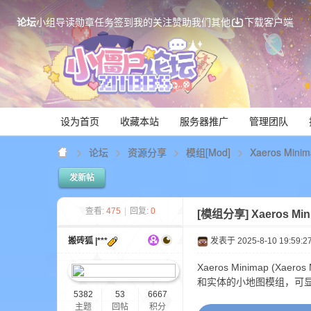
论坛
小组
导读
勋章
任务
签到
我的关注
赞助我们
其他
下载客户端
设为首页
收藏本站
服务器推广
管理团队
论坛
资源分享
模组[Mod]
Xaeros Mini
发新帖
Mi
查看:
475
|
回复:
0
[模组分享]
Xaeros Mi
搬砖狐 |***
发表于 2025-8-10 19:59:2
Xaeros Minimap (Xaer
和实体的小地图模组，可
5382
53
6667
主题
回帖
积分