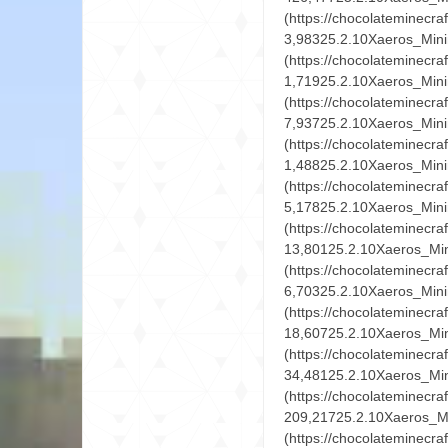
尸
论
坛