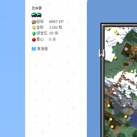
龙❁妻
ne
经验
6667
EP
金粒
1192 粒
绿宝石
20 块
爱心
0 点
发消息
cr