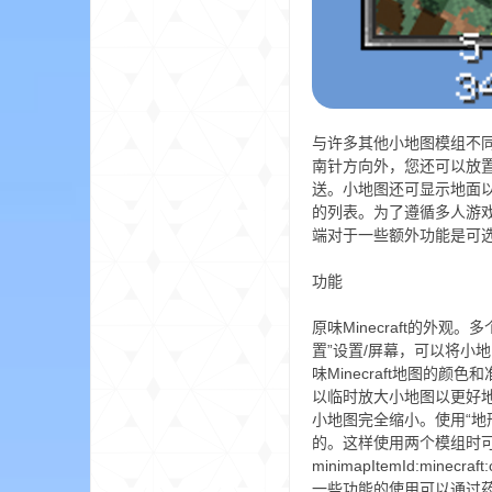
aft
与许多其他小地图模组不同，
南针方向外，您还可以放
送。小地图还可显示地面
的列表。为了遵循多人游
(
端对于一些额外功能是可
功能
原味Minecraft的外观。多个小地图大小选项，包括自动。多个缩放选项。两种小地图形状选项：方形或圆形。比许多小地图模组更流畅运行。使用“更改位置”设置/屏幕，可以将小地图放置在屏幕上的任何位置。即使是像素级微调也可以。在使用其他UI模组时可能会很有用。两种方块颜色模式：原味，使用原味Minecraft地图的颜色和准确，使用方块纹理和生物群落的颜色。您还可以使用单独的设置启用原味模式的生物群落颜色。自定义按键绑定（默认为Z）可以临时放大小地图以更好地查看周围。所有按键绑定都在原版控件菜单中。还有用于放大小地图时控制其行为的设置，例如将小地图居中显示于屏幕上或将小地图完全缩小。使用“地形深度”和“地形斜坡”设置自定义地图阴影。兼容Xaero\'s World Map。默认使用世界地图模组生成的地图纹理，而��是生成自己的。这样使用两个模组时可以提高性能。选项限制您通过将其绑定到热键栏中的物品或装备来访问小地图。例如，在配置文件中的任何位置添加minimapItemId:minecraft:compass可以将其绑定到指南针物品。这样，除非您在热键栏中或已装备指南针，否则不会显示小地图。玩家在服务器/地图上的一些功能的使用可以通过药水效果来控制。撰写本文时，有以下药水效果：xaerominimap:no_minimap、xaerominimap:no_entity_radar、xaerominimap:no_waypoints、xaerominimap:no_cave_maps。默认情况下，效果是中性的，但您也可以通过在效果ID末尾添加 _harmful 来指定有害类型，例如 xaerominimap:no_entity_radar_harmful。翻来自Modrinth所有游戏版本1.20.51.20.61.21.81.21.51.21.41.21.31.211.21.11.20.41.20.21.201.20.11.19.41.19.11.19.21.18.21.16.51.12.21.21.71.21.61.7.101.16.21.16.31.16.41.20.31.171.17.11.15.21.14.41.8.91.19.31.20.3-rc11.20-rc1所有类型forgefabricquiltneoforge25.2.12Xaeros_Minimap_25.2.12_Forge_1.20.6.jar下载25.2.12_Forge_1.20.6#ReleaseFixed the file not working.展开版本: 25.2.12_Forge_1.20.6支持游戏: 1.20.5, 1.20.6类型:ForgeRelease下载次数: 58325.2.12Xaeros_Minimap_25.2.12_Fabric_1.21.8.jar下载25.2.12_Fabric_1.21.8#Release[Read changelogs](https://chocolateminecraft.com/update.php?mod_id=0)展开版本: 25.2.12_Fabric_1.21.8支持游戏: 1.21.8类型:FabricQuiltRelease下载次数: 194,38825.2.12Xaeros_Minimap_25.2.12_NeoForge_1.21.8.jar下载25.2.12_NeoForge_1.21.8#Release[Read changelogs](https://chocolateminecraft.com/update.php?mod_id=0)展开版本: 25.2.12_NeoForge_1.21.8支持游戏: 1.21.8类型:NeoForgeRelease下载次数: 19,07025.2.12Xaeros_Minimap_25.2.12_Forge_1.21.8.jar下载25.2.12_Forge_1.21.8#Release[Read changelogs](https://chocolateminecraft.com/update.php?mod_
我