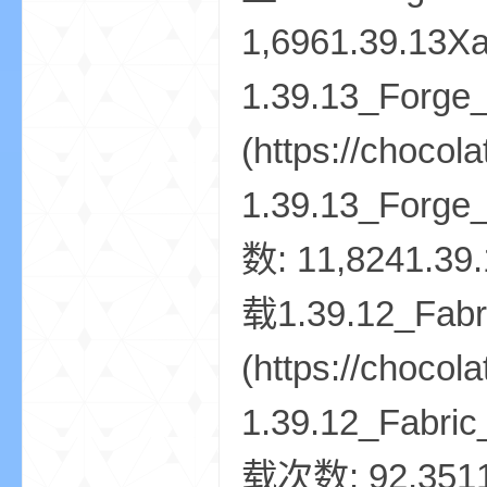
我
的
世