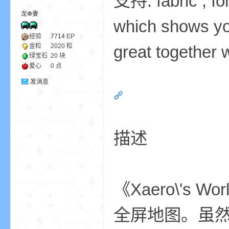
支持: fabric , fo
龙❁妻
which shows yo
ne
经验
7714
EP
great together 
金粒
2020 粒
绿宝石
20 块
爱心
0 点
发消息
cr
描述
《Xaero\'s 
全屏地图。虽然可