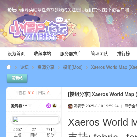
论坛
小组
导读
勋章
任务
签到
我的关注
赞助我们
其他
下载客户端
设为首页
收藏本站
服务器推广
管理团队
排行榜
论坛
资源分享
模组[Mod]
Xaeros World Map (X
发新帖
Mi
查看:
810
|
回复:
0
[模组分享]
Xaeros World Map
搬砖狐 ***
发表于 2025-8-10 19:59:24
|
显示全
Xaeros World 
5657
27
7714
主题
回帖
积分