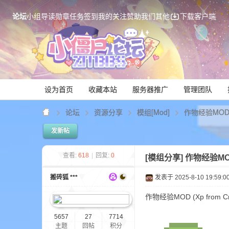
论坛
小组
导读
勋章
任务
签到
我的关注
赞助我们
其他
下载客户端
设为首页
收藏本站
服务器推广
管理团队
论坛
资源分享
模组[Mod]
作物经验MOD (
发新帖
Mi
查看:
618
|
回复:
0
[模组分享]
作物经验MOD 
搬砖狐 ***
发表于 2025-8-10 19:59:0
作物经验MOD (Xp from
5657
27
7714
主题
回帖
积分