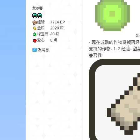
龙❁妻
ne
经验
7714
EP
金粒
2020 粒
绿宝石
20 块
X
爱心
0 点
- 现在成熟的作物将掉落
支持的作物- 1-2 经验- 甜
发消息
兼容性
cr