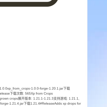
0xp_from_crops-1.0.0-forge-1.20.1.jar下载
eRelease下载次数: 565Xp from Crops
ully grown crops展开版本: 1.21.1-1.21.3支持游戏: 1.21.1,
orge-1.21.4.jar下载1.21.4#ReleaseAdds xp drops for