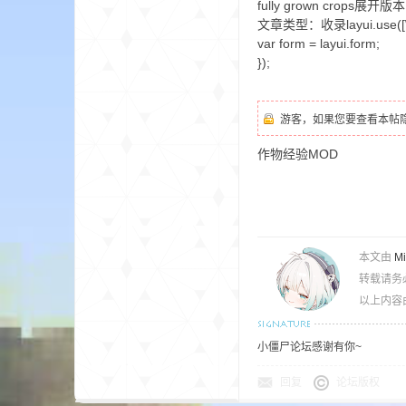
fully grown crops展开
文章类型：收录layui.use([\'for
var form = layui.form;
});
游客，如果您要查看本帖
的
作物经验MOD
本文由
M
转载请务
以上内容
世
小僵尸论坛感谢有你~
回复
论坛版权