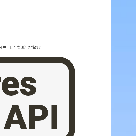
豆- 1-4 经验- 地狱疣