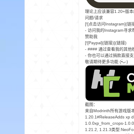
aft
理论上应该兼容1.20+版本
问题/请求
[![点击访问Instagram](链
- 访问我的Instagram
赞助我
[![Paypal](链接)](链接)
- #### 通过查看我的
- 你也可以通过捐款直接
敬请期待更多功能 (•̀ᴗ-)
(
截图：
来自Modrinth所有游戏版本1.20.
1.20.1#ReleaseAdds xp
我
1.0.0xp_from_crops-1.0.
1.21.2, 1.21.3类型:NeoFo