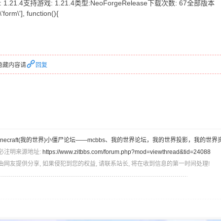
版本: 1.21.4支持游戏: 1.21.4类型:NeoForgeRelease下载次数: 67全部版本
m\'], function(){
隐藏内容请
回复
inecraft(我的世界)小僵尸论坛——mcbbs、我的世界论坛，我的世界投影，我的世界
必注明来源地址:
https://www.zitbbs.com/forum.php?mod=viewthread&tid=24088
由网友提供分享, 如果侵犯到您的权益, 请联系站长, 将在收到信息的第一时间处理!