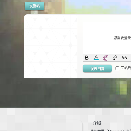
发新帖
界
您需要登
回帖
发表回复
)
介绍