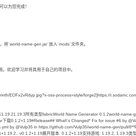
可以为您完成！
接)，将`world-name-gen.jar`放入`mods`文件夹。
使用。欢迎学习并将其用于自己的项目中。
rinth/EOFx2vRdyp.jpg?x-oss-process=style/forge2]
https://i.sodamc.c
21.19.3所有类型fabricWorld Name Generator 0.1.2world-name-gen-
ar下载0.1.2+1.19#Release## What\'s Changed* Fix for issue #6 by @Vul
h.yml by @Vulp35 in https://github.com/Vulp35/world-name-gen/pull/8**F
.1+1.19.2...v0.1.2+1.19展开版本: 0.1.2+1.19支持游戏: 1.19.2, 1.19.3类