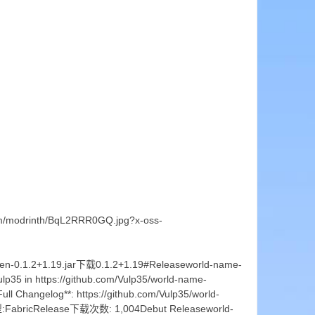
om/modrinth/BqL2RRR0GQ.jpg?x-oss-
0.1.2+1.19.jar下载0.1.2+1.19#Releaseworld-name-
p35 in https://github.com/Vulp35/world-name-
ull Changelog**: https://github.com/Vulp35/world-
型:FabricRelease下载次数: 1,004Debut Releaseworld-