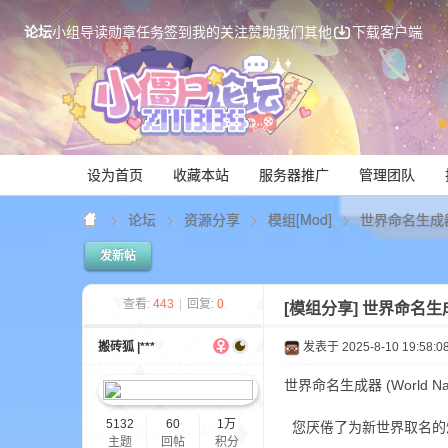
论坛
小组
导读
勋章
任务
签到
我的关注
赞助我们
其他
下载客户端
设为首页
收藏本站
服务器推广
管理团队
论坛
资源分享
模组[Mod]
世界命名生成器 (W
发新帖
Mi
查看:
443
|
回复:
0
[模组分享]
世界命名生成器 
搬砖狐 |***
发表于 2025-8-10 19:58:0
世界命名生成器 (World Na
5132
60
1万
您厌倦了为新世界取名的
主题
回帖
积分