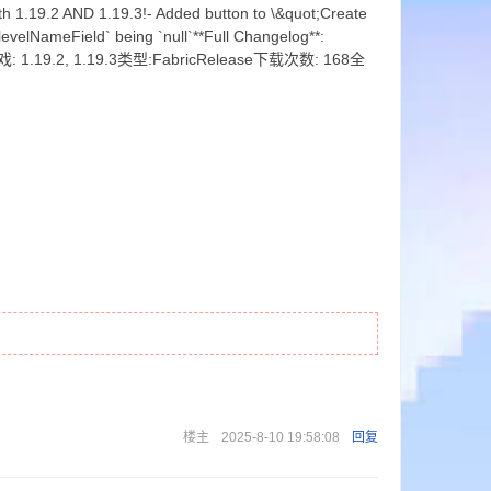
1.19.2 AND 1.19.3!- Added button to \&quot;Create
velNameField` being `null`**Full Changelog**:
持游戏: 1.19.2, 1.19.3类型:FabricRelease下载次数: 168全
楼主
2025-8-10 19:58:08
回复