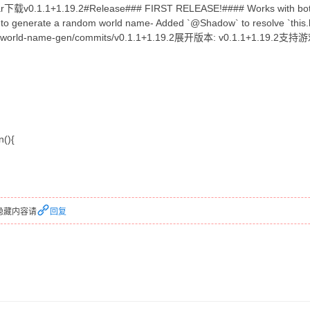
ar下载v0.1.1+1.19.2#Release### FIRST RELEASE!#### Works with both 
to generate a random world name- Added `@Shadow` to resolve `this.le
p35/world-name-gen/commits/v0.1.1+1.19.2展开版本: v0.1.1+1.19.2支
n(){
隐藏内容请
回复