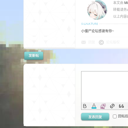
本文由
M
转载请务
以上内容
小僵尸论坛感谢有你~
回复
论坛版权
的
发新帖
世
回帖
发表回复