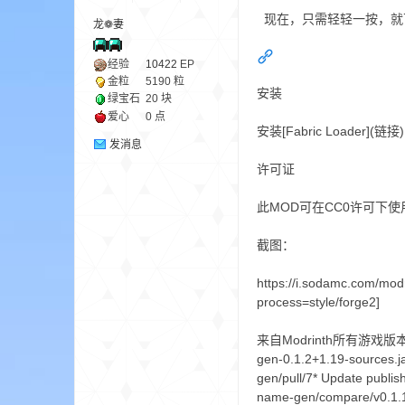
现在，只需轻轻一按，就
龙❁妻
ne
经验
10422
EP
金粒
5190 粒
安装
绿宝石
20 块
爱心
0 点
安装[Fabric Loader](链
发消息
许可证
此MOD可在CC0许可下
cr
截图：
https://i.sodamc.com/mod
process=style/forge2]
来自Modrinth所有游戏版本1.19.
gen-0.1.2+1.19-sources.j
gen/pull/7* Update publis
name-gen/compare/v0.1