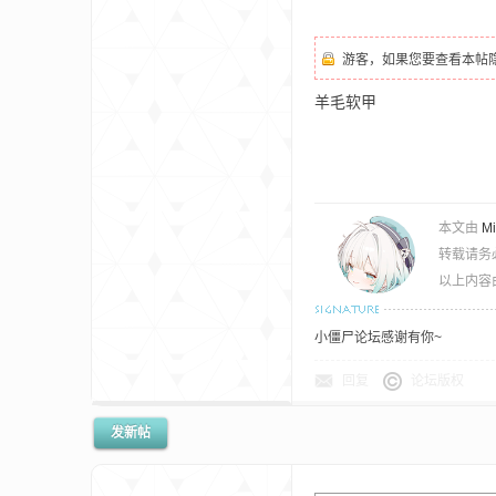
aft
游客，如果您要查看本帖
羊毛软甲
(
本文由
M
转载请务
以上内容
小僵尸论坛感谢有你~
回复
论坛版权
发新帖
我