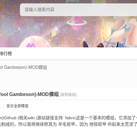
排行榜
l Gambeson)-MOD模组
ol Gambeson)-MOD模组
[复制链接]
1
|
显示全部楼层
eson)Github |相关wiki |源站链接支持: fabric这是一个基本的
制成的，所以我将继续称其为 羊毛软甲，因为 地毯软甲 听起来太荒谬