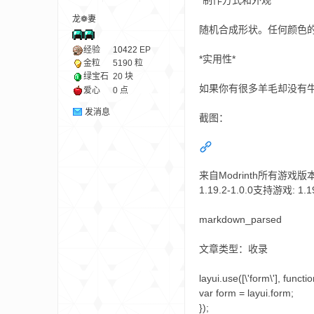
*制作方式和外观*
龙❁妻
随机合成形状。任何颜色
ne
经验
10422
EP
*实用性*
金粒
5190 粒
绿宝石
20 块
如果你有很多羊毛却没有
爱心
0 点
发消息
截图：
来自Modrinth所有游戏版本1.19
cr
1.19.2-1.0.0支持游戏: 1
markdown_parsed
文章类型：收录
layui.use([\'form\'], functio
var form = layui.form;
});