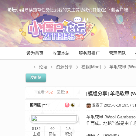
论坛
小组
导读
勋章
任务
签到
我的关注
赞助我们
其他
下载客户端
设为首页
收藏本站
服务器推广
管理团队
论坛
资源分享
模组[Mod]
羊毛软甲 (Woo
发新帖
Mi
查看:
452
|
回复:
0
[模组分享]
羊毛软甲 (Wo
搬砖狐 |***
发表于 2025-8-10 19:57:3
羊毛软甲 (Wool Gamb
作而成。地毯当然是由羊毛
5132
60
1万
主题
回帖
积分