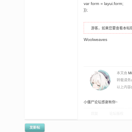
aft
var form = layui.form;
});
游客，如果您要查看本帖
Woolweaves
(
本文由
M
转载请务
以上内容
小僵尸论坛感谢有你~
回复
论坛版权
我
发新帖