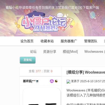
论坛
小组
导读
勋章
任务
签到
我的关注
赞助我们
其他
下载客户端
设为首页
收藏本站
服务器推广
管理团队
论坛
资源分享
模组[Mod]
Woolweave
发新帖
Mi
查看:
377
|
回复:
0
[模组分享]
Woolwea
搬砖狐|***
发表于 2025-8-10 19:57:2
Woolweaves (羊毛编织)
该模组引入了几种独特颜