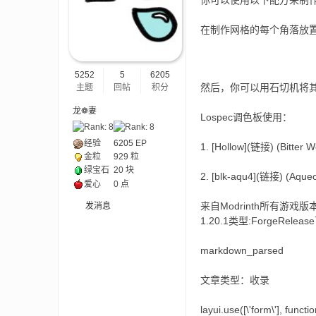
你可以使用以下配方来制作 Wo
在制作网格的每个角落放
ne
5252
5
6205
然后，你可以用石切机将其切割
主题
回帖
积分
龙❁妻
Lospec调色板使用：
经验
6205
EP
1. [Hollow](链接) (Bitter 
金粒
929 粒
绿宝石
20 块
2. [blk-aqu4](链接) (Aqu
cr
爱心
0 点
来自Modrinth所有游戏版本1.2
发消息
1.20.1类型:ForgeRele
markdown_parsed
文章类型：收录
layui.use([\'form\'], functio