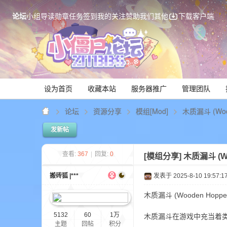
论坛
小组
导读
勋章
任务
签到
我的关注
赞助我们
其他
下载客户端
设为首页
收藏本站
服务器推广
管理团队
论坛
资源分享
模组[Mod]
木质漏斗 (Woo
发新帖
Mi
查看:
367
|
回复:
0
[模组分享]
木质漏斗 (Wo
搬砖狐 |***
发表于 2025-8-10 19:57:1
木质漏斗 (Wooden Hopp
5132
60
1万
木质漏斗在游戏中充当着类
主题
回帖
积分