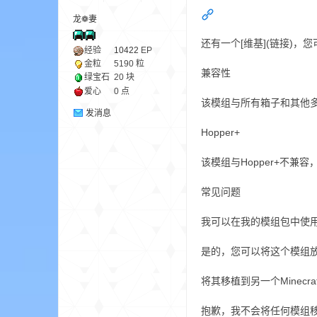
龙❁妻
ne
还有一个[维基](链接)
经验
10422
EP
金粒
5190 粒
兼容性
绿宝石
20 块
爱心
0 点
该模组与所有箱子和其他多
发消息
Hopper+
该模组与Hopper+不
cr
常见问题
我可以在我的模组包中使
是的，您可以将这个模组
将其移植到另一个Minecr
抱歉，我不会将任何模组移植到