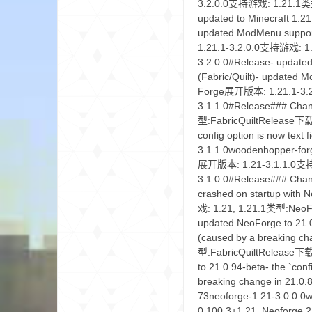
尸
论
坛