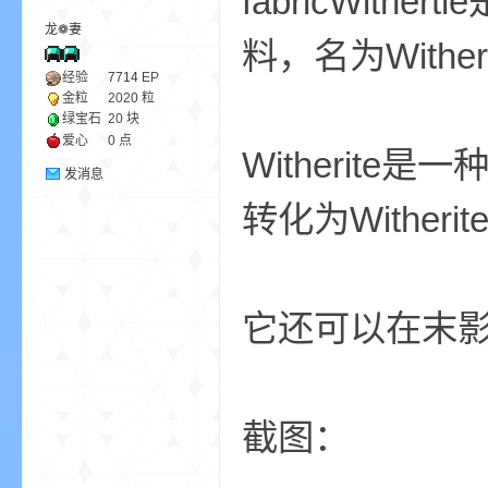
fabricWi
龙❁妻
料，名为Wither
ne
经验
7714
EP
金粒
2020 粒
绿宝石
20 块
爱心
0 点
Witherit
发消息
转化为Withe
cr
它还可以在末
截图：