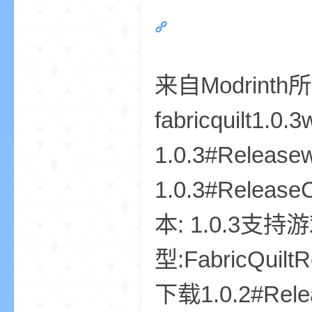
aft
来自Modrinth所
fabricquilt1.0.
(
1.0.3#Releasew
1.0.3#ReleaseC
本: 1.0.3支持游戏: 
型:FabricQuiltR
我
下载1.0.2#Releas