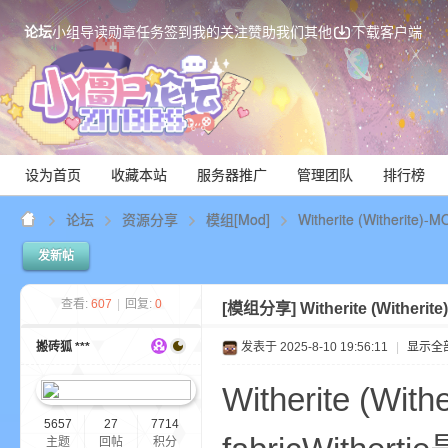
论坛
小组
导读
勋章
任务
签到
我的关注
赞助我们
其他
下载客户端
设为首页
收藏本站
服务器推广
管理团队
排行榜
论坛
资源分享
模组[Mod]
Witherite (Witherite)
发新帖
Mi
查看:
607
|
回复:
0
[模组分享]
Witherite (Witheri
搬砖狐 ***
发表于 2025-8-10 19:56:11
|
显示全
Witherite (Wi
5657
27
7714
主题
回帖
积分