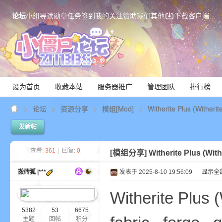
论坛
小组
导读
勋章
任务
签到
我的关注
赞助我们
其他
下载客户端
设为首页
收藏本站
服务器推广
管理团队
排行榜
论坛
资源分享
模组[Mod]
Witherite Plus (Withe
发新帖
Mi
查看:
361
|
回复:
0
[模组分享]
Witherite Plus (Wi
搬砖狐 |***
发表于 2025-8-10 19:56:09
|
显示全
Witherite Plu
5382
53
6675
主题
回帖
积分