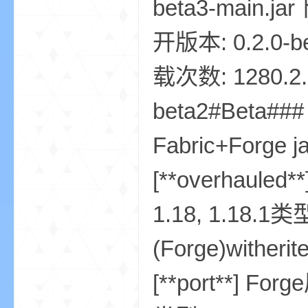
beta3-main.jar
尸
开版本: 0.2.0-b
载次数: 1280.2.0 
beta2#Beta### 
Fabric+Forge ja
论
[**overhauled
1.18, 1.18.1类
(Forge)witherit
[**port**] Fo
坛