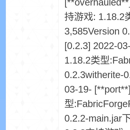
[**overhauled*
持游戏: 1.18.2类
3,585Version 0
界
[0.2.3] 2022-
1.18.2类型:Fab
0.2.3witherite
03-19- [**por
)
型:FabricForge
0.2.2-main.ja