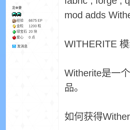
fabric , forge ,
龙❁妻
mod adds Wither
ne
经验
6675
EP
金粒
1200 粒
绿宝石
20 块
爱心
0 点
WITHERITE
发消息
Witherit
cr
品。
如何获得Wither