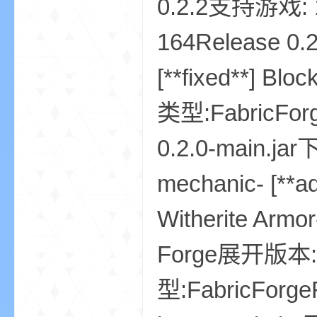
0.2.2支持游戏: 1
164Release 0.2
小
[**fixed**] Bl
类型:FabricForg
0.2.0-main.jar
mechanic- [**ad
僵
Witherite Armor-
Forge展开版本: 
型:FabricForge