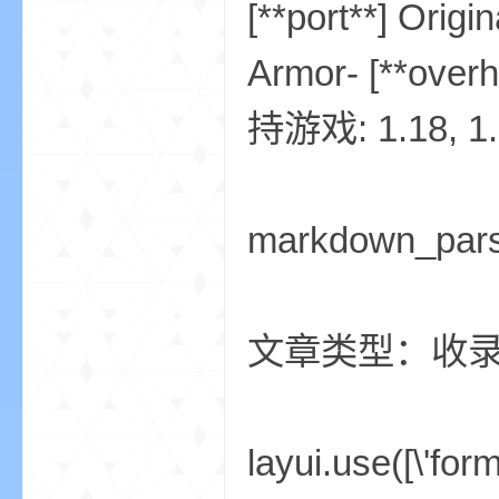
[**port**] Origi
Armor- [**over
持游戏: 1.18, 
m
markdown_par
文章类型：收
cb
layui.use([\'form