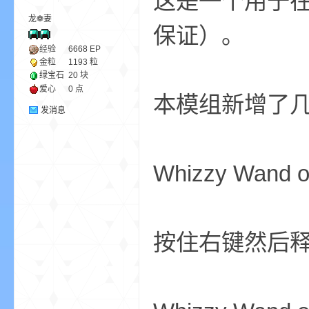
这是一个用于
龙❁妻
保证）。
ne
经验
6668
EP
金粒
1193 粒
绿宝石
20 块
爱心
0 点
本模组新增了
发消息
Whizzy Wand 
cr
按住右键然后