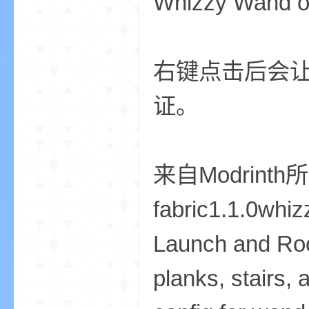
Whizzy Wand 
aft
右键点击后会
证。
(
来自Modrint
fabric1.1.0whi
Launch and Roc
planks, stairs, 
我