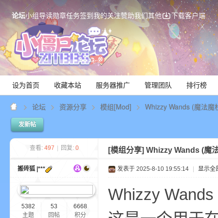
论坛
小组
导读
勋章
任务
签到
我的关注
赞助我们
其他
下载客户端
设为首页
收藏本站
服务器推广
管理团队
排行榜
论坛
资源分享
模组[Mod]
Whizzy Wands (魔法
发新帖
Mi
查看:
497
|
回复:
0
[模组分享]
Whizzy Wands (
搬砖狐 |***
发表于 2025-8-10 19:55:14
|
显示全
Whizzy Wand
5382
53
6668
主题
回帖
积分