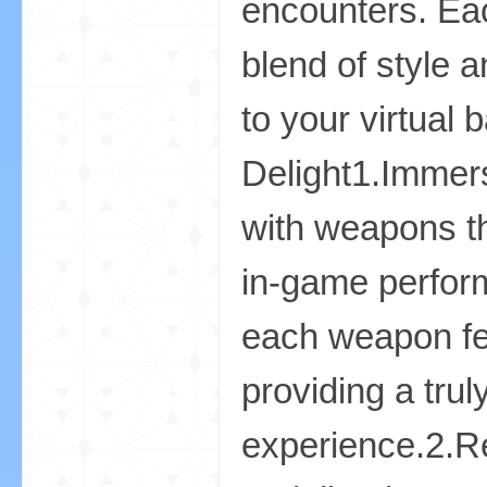
encounters. Eac
blend of style 
小
to your virtual
Delight1.Immer
with weapons th
in-game perform
僵
each weapon fee
providing a tru
experience.2.R