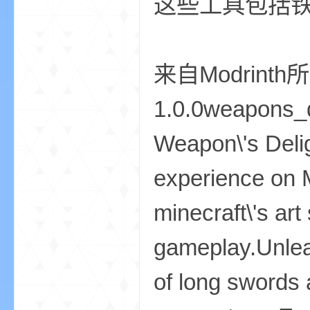
这些工具包括
来自Modrinth所
界
1.0.0weapons_
Weapon\'s Delig
experience on M
minecraft\'s art
)
gameplay.Unlea
of long swords 