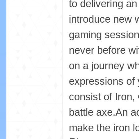
to delivering a
尸
introduce new w
gaming sessions 
never before w
on a journey wh
论
expressions of 
consist of Iron
battle axe.An ac
make the iro
坛