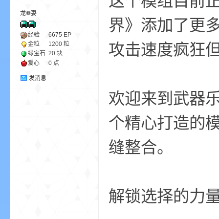
这个模组目前
龙❁妻
界》添加了更
ne
经验
6675
EP
攻击速度疯狂
金粒
1200 粒
绿宝石
20 块
爱心
0 点
发消息
欢迎来到武器乐
个精心打造的
cr
缝整合。
解锁选择的力