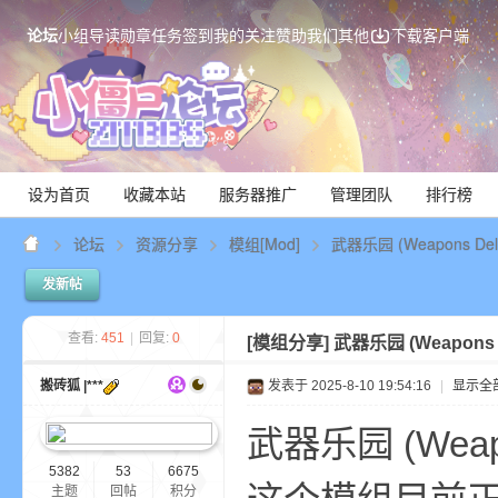
论坛
小组
导读
勋章
任务
签到
我的关注
赞助我们
其他
下载客户端
设为首页
收藏本站
服务器推广
管理团队
排行榜
论坛
资源分享
模组[Mod]
武器乐园 (Weapons Del
发新帖
Mi
查看:
451
|
回复:
0
[模组分享]
武器乐园 (Weapons 
搬砖狐 |***
发表于 2025-8-10 19:54:16
|
显示全
武器乐园 (Weapon
5382
53
6675
主题
回帖
积分