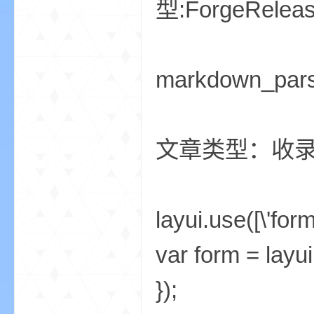
型:ForgeRel
markdown_par
—
文章类型：收
layui.use([\'form
var form = layui
—
});