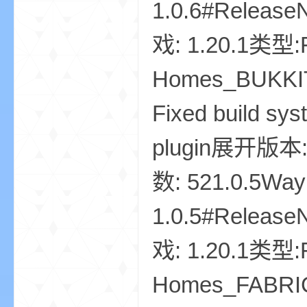
1.0.6#Releas
戏: 1.20.1类型:
Homes_BUKKIT-
m
Fixed build sys
plugin展开版本:
数: 521.0.5Way
1.0.5#Releas
cb
戏: 1.20.1类型:
Homes_FABRIC-