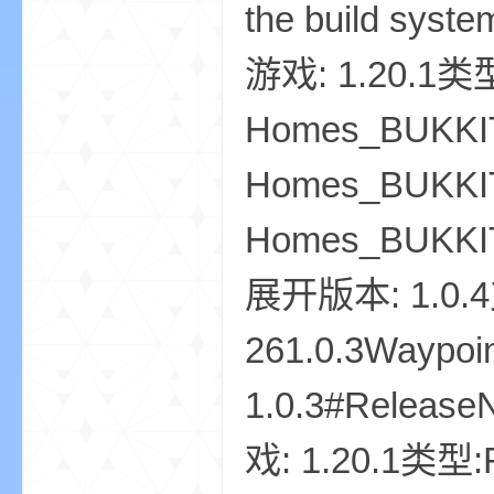
the build syst
游戏: 1.20.1类型
bs
Homes_BUKKIT-
Homes_BUKKIT-
Homes_BUKKIT-
展开版本: 1.0.4
、
261.0.3Waypoi
1.0.3#Releas
戏: 1.20.1类型: