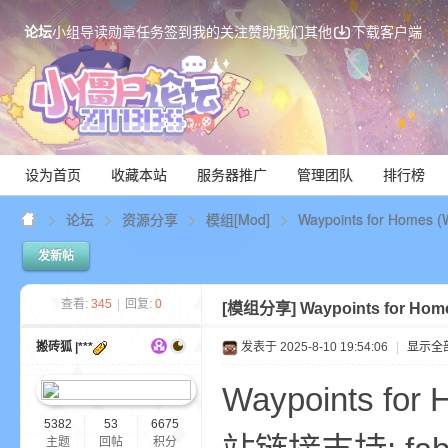
论坛
小组
导读
勋章
任务
签到
我的关注
赞助我们
其他
下载客户端
设为首页
收藏本站
服务器推广
管理团队
排行榜
论坛
资源分享
模组[Mod]
Waypoints for Homes 
发新帖
Mi
查看:
345
|
回复:
0
[模组分享]
Waypoints for Ho
搬砖狐 |***
发表于 2025-8-10 19:54:06
|
显示全
Waypoints for
5382
53
6675
主题
回帖
积分