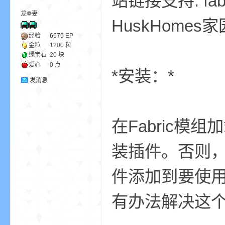
站链接支持: fabr
龙❁妻
HuskHome
ne
经验
6675
EP
金粒
1200 粒
绿宝石
20 块
爱心
0 点
*安装：*
发消息
在Fabric模
cr
装插件。否则
件添加到要使
有办法解决这