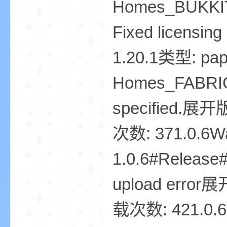
Homes_BUKKIT-
Fixed licensi
1.20.1类型: pa
Homes_FABRIC-
—
specified.展开
次数: 371.0.6Wa
1.0.6#Release# 
upload error
—
载次数: 421.0.6