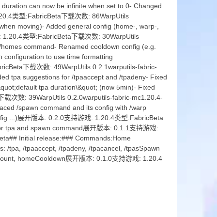
 duration can now be infinite when set to 0- Changed
 1.20.4类型:FabricBeta下载次数: 86WarpUtils
d when moving)- Added general config (home-, warp-,
游戏: 1.20.4类型:FabricBeta下载次数: 30WarpUtils
h /homes command- Renamed cooldown config (e.g.
onfiguration to use time formatting
ricBeta下载次数: 49WarpUtils 0.2.1warputils-fabric-
d tpa suggestions for /tpaaccept and /tpadeny- Fixed
quot;default tpa duration\&quot; (now 5min)- Fixed
次数: 39WarpUtils 0.2.0warputils-fabric-mc1.20.4-
aced /spawn command and its config with /warp
 tpaConfig ...)展开版本: 0.2.0支持游戏: 1.20.4类型:FabricBeta
wn for tpa and spawn command展开版本: 0.1.1支持游戏:
eta## Initial release:### Commands:Home
pa, /tpaaccept, /tpadeny, /tpacancel, /tpasSpawn
meCount, homeCooldown展开版本: 0.1.0支持游戏: 1.20.4