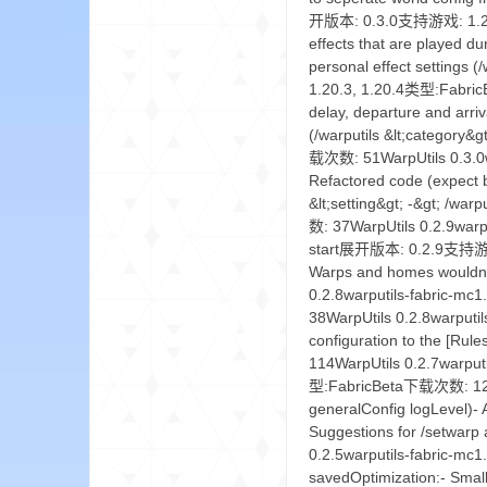
开版本: 0.3.0支持游戏: 1.20.5
effects that are played d
personal effect settings 
1.20.3, 1.20.4类型:FabricB
delay, departure and arri
界
(/warputils &lt;category&
载次数: 51WarpUtils 0.3.0war
Refactored code (expect b
&lt;setting&gt; -&gt; /w
数: 37WarpUtils 0.2.9warpu
start展开版本: 0.2.9支持游戏: 
Warps and homes wouldn
0.2.8warputils-fabric-
38WarpUtils 0.2.8warputi
)
configuration to the [
114WarpUtils 0.2.7warp
型:FabricBeta下载次数: 127Wa
generalConfig logLevel)- 
Suggestions for /setwa
0.2.5warputils-fabric-mc1
savedOptimization:- Sm