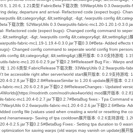
, 1.20.6, 1.21类型:FabricBeta下载次数: 59WarpUtils 0.3.0warputils-fab
uring delay, departure and arrival- Refactored code (expect bugs)- Ch
(/warputils &lt;category&gt; &lt;setting&gt; -&gt; /warputils config &l
eta下载次数: 52WarpUtils 0.3.0warputils-fabric-mc1.20-1.20.1-0.3.0.jar
val- Refactored code (expect bugs)- Changed config command to seperat
gt; &lt;setting&gt; -&gt; /warputils config &lt;category&gt; &lt;set
putils-fabric-mc1.19-1.19.4-0.3.0.jar下载0.3.0#Beta- Added effects tha
ugs)- Changed config command to seperate world config from personal e
arputils config &lt;category&gt; &lt;setting&gt;)展开版本: 0.3.0支持游戏: 1
tils-fabric-mc1.20.6-0.2.9.jar下载0.2.9#Release# Bug Fix:- Warps and h
1.20.6类型:FabricRelease下载次数: 33WarpUtils 0.2.9warputils-fabric
\'t be accessible right after server/world start展开版本: 0.2.9支持游
mc1.20.4-0.2.8.jar下载0.2.8#ReleaseSimilar to 1.20.6 update展开版本
ls-fabric-mc1.20.6-0.2.8.jar下载0.2.8#ReleaseChanges:- Updated version
Rules4Worlds](https://modrinth.com/mod/rules4worlds) mod展开版本:
utils-fabric-mc1.20.4-0.2.7.jar下载0.2.7#BetaBug fixes:- Tpa Com
rpUtils 0.2.6warputils-fabric-mc1.20.4-0.2.6.jar下载0.2.6#Beta- Adde
Added config file (values used when creating a world or resetting the c
rp and /renamewarp- Saving of tpa cooldown展开版本: 0.2.6支持游戏: 1
.20.4-0.2.5.jar下载0.2.5#BetaBug Fixes:- Setting tpa duration to 0 wasn\'
all optimization for saving warps (old warps may vanish on upd