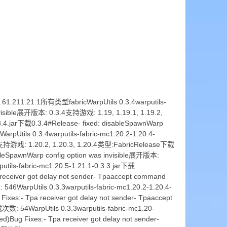
61.211.21.1所有类型fabricWarpUtils 0.3.4warputils-
invisible展开版本: 0.3.4支持游戏: 1.19, 1.19.1, 1.19.2,
3.4.jar下载0.3.4#Release- fixed: disableSpawnWarp
tils 0.3.4warputils-fabric-mc1.20.2-1.20.4-
3.4支持游戏: 1.20.2, 1.20.3, 1.20.4类型:FabricRelease下载
sableSpawnWarp config option was invisible展开版本:
ils-fabric-mc1.20.5-1.21.1-0.3.3.jar下载
 receiver got delay not sender- Tpaaccept command
6WarpUtils 0.3.3warputils-fabric-mc1.20.2-1.20.4-
ixes:- Tpa receiver got delay not sender- Tpaaccept
: 54WarpUtils 0.3.3warputils-fabric-mc1.20-
)Bug Fixes:- Tpa receiver got delay not sender-