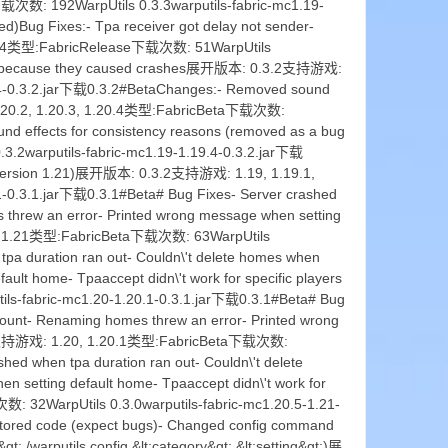
数: 192WarpUtils 0.3.3warputils-fabric-mc1.19-
)Bug Fixes:- Tpa receiver got delay not sender-
.19.4类型:FabricRelease下载次数: 51WarpUtils
fects because they caused crashes展开版本: 0.3.2支持游戏:
.4-0.3.2.jar下载0.3.2#BetaChanges:- Removed sound
 1.20.2, 1.20.3, 1.20.4类型:FabricBeta下载次数:
nd effects for consistency reasons (removed as a bug
2warputils-fabric-mc1.19-1.19.4-0.3.2.jar下载
in version 1.21)展开版本: 0.3.2支持游戏: 1.19, 1.19.1,
1-0.3.1.jar下载0.3.1#Beta# Bug Fixes- Server crashed
threw an error- Printed wrong message when setting
.6, 1.21类型:FabricBeta下载次数: 63WarpUtils
tpa duration ran out- Couldn\'t delete homes when
t home- Tpaaccept didn\'t work for specific players
-fabric-mc1.20-1.20.1-0.3.1.jar下载0.3.1#Beta# Bug
ount- Renaming homes threw an error- Printed wrong
.3.1支持游戏: 1.20, 1.20.1类型:FabricBeta下载次数:
hed when tpa duration ran out- Couldn\'t delete
setting default home- Tpaaccept didn\'t work for
 32WarpUtils 0.3.0warputils-fabric-mc1.20.5-1.21-
factored code (expect bugs)- Changed config command
&gt; /warputils config &lt;category&gt; &lt;setting&gt;)展