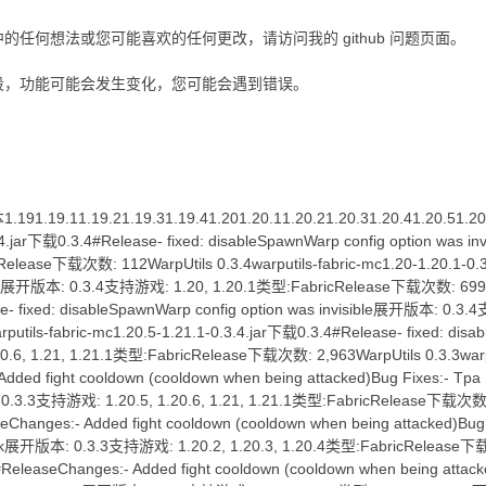
的任何想法或您可能喜欢的任何更改，请访问我的 github 问题页面。
段，功能可能会发生变化，您可能会遇到错误。
19.11.19.21.19.31.19.41.201.20.11.20.21.20.31.20.41.20.51.20.
3.4.jar下载0.3.4#Release- fixed: disableSpawnWarp config option was 
Release下载次数: 112WarpUtils 0.3.4warputils-fabric-mc1.20-1.20.1-0.
ible展开版本: 0.3.4支持游戏: 1.20, 1.20.1类型:FabricRelease下载次数: 699WarpU
se- fixed: disableSpawnWarp config option was invisible展开版本: 0.
putils-fabric-mc1.20.5-1.21.1-0.3.4.jar下载0.3.4#Release- fixed: di
.6, 1.21, 1.21.1类型:FabricRelease下载次数: 2,963WarpUtils 0.3.3warput
dded fight cooldown (cooldown when being attacked)Bug Fixes:- Tpa
 0.3.3支持游戏: 1.20.5, 1.20.6, 1.21, 1.21.1类型:FabricRelease下载次数: 54
Changes:- Added fight cooldown (cooldown when being attacked)Bug F
work展开版本: 0.3.3支持游戏: 1.20.2, 1.20.3, 1.20.4类型:FabricRelease下载次数
ReleaseChanges:- Added fight cooldown (cooldown when being attacked