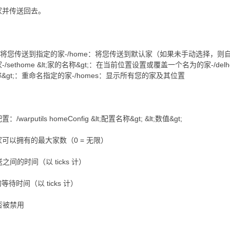
家并传送回去。
gt;：将您传送到指定的家-/home：将您传送到默认家（如果未手动选择，则自动选择一
thome &lt;家的名称&gt;：在当前位置设置或覆盖一个名为的家-/delhome
t;新名称&gt;：重命名指定的家-/homes：显示所有您的家及其位置
putils homeConfig &lt;配置名称&gt; &lt;数值&gt;
* 玩家可以拥有的最大家数（0 = 无限）
传送之间的时间（以 ticks 计）
间的等待时间（以 ticks 计）
家是否被禁用