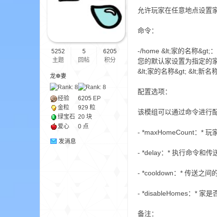
允许玩家在任意地点设置
ne
命令：
-/home &lt;家的名称&
5252
5
6205
主题
回帖
积分
您的默认家设置为指定的家-/se
&lt;家的名称&gt; &l
龙❁妻
配置选项：
经验
6205
EP
金粒
929 粒
该模组可以通过命令进行配置：/war
绿宝石
20 块
cr
爱心
0 点
- *maxHomeCount：
发消息
- *delay：* 执行命令和
- *cooldown：* 传送之
- *disableHomes：* 
备注：