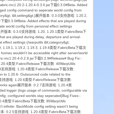
ric-mc1.20.2-1.20.4-0.3.0.jar下载0.3.0#Beta- Added
anged config command to seperate world config from
t;category&gt; &lt;setting&gt;)展开版本: 0.3.0支持游戏: 1.20.2,
下载0.3.0#Beta- Added effects that are played during
e world config from personal effect settings
ting&gt;)展开版本: 0.3.0支持游戏: 1.20, 1.20.1类型:FabricBeta下
t are played during delay, departure and arrival-
ffect settings (/warputils &lt;category&gt;
.19, 1.19.1, 1.19.2, 1.19.3, 1.19.4类型:FabricBeta下载次
omes wouldn\'t be accessible right after server/world
-mc1.20.4-0.2.9.jar下载0.2.9#Release# Bug Fix:-
戏: 1.20.4类型:FabricRelease下载次数: 40WarpUtils
: 0.2.8支持游戏: 1.20.4类型:FabricRelease下载次数:
 to 1.20.6- Outsourced code related to the
 0.2.8支持游戏: 1.20.6类型:FabricRelease下载次数:
mand works again展开版本: 0.2.7支持游戏: 1.20.4类
d logger (logs usage of commands; configurable via
onfig; configured worlds stay seperated)Bug Fixes:-
.20.4类型:FabricBeta下载次数: 85WarpUtils
t infinite- BackMode config setting wasn\'t being
ate)展开版本: 0.2.5支持游戏: 1.20.4类型:FabricBeta下载次数: