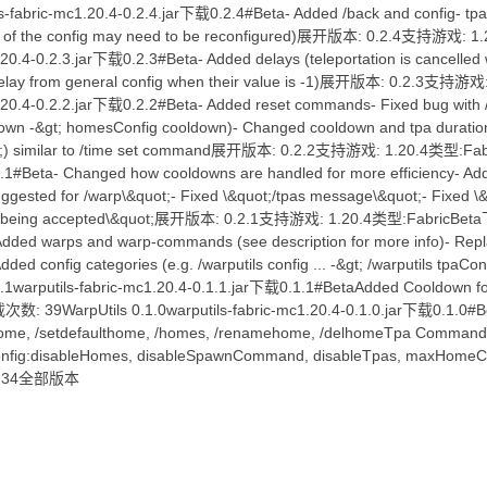
s-fabric-mc1.20.4-0.2.4.jar下载0.2.4#Beta- Added /back and config- tpa
rts of the config may need to be reconfigured)展开版本: 0.2.4支持游戏:
.20.4-0.2.3.jar下载0.2.3#Beta- Added delays (teleportation is cancelle
/delay from general config when their value is -1)展开版本: 0.2.3支持
c1.20.4-0.2.2.jar下载0.2.2#Beta- Added reset commands- Fixed bug wit
 -&gt; homesConfig cooldown)- Changed cooldown and tpa duration c
&gt;) similar to /time set command展开版本: 0.2.2支持游戏: 1.20.4类型:Fab
1#Beta- Changed how cooldowns are handled for more efficiency- Adde
ggested for /warp\&quot;- Fixed \&quot;/tpas message\&quot;- Fixed \&
ter being accepted\&quot;展开版本: 0.2.1支持游戏: 1.20.4类型:FabricBeta下载
dded warps and warp-commands (see description for more info)- Repl
dded config categories (e.g. /warputils config ... -&gt; /warputils
1warputils-fabric-mc1.20.4-0.1.1.jar下载0.1.1#BetaAdded Cooldo
: 39WarpUtils 0.1.0warputils-fabric-mc1.20.4-0.1.0.jar下载0.1.0#B
me, /setdefaulthome, /homes, /renamehome, /delhomeTpa Commands: /t
nfig:disableHomes, disableSpawnCommand, disableTpas, maxHo
: 34全部版本