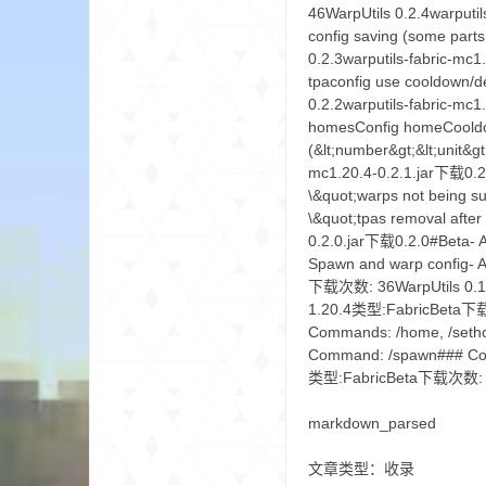
46WarpUtils 0.2.4warputil
config saving (some pa
0.2.3warputils-fabric-mc1
小
tpaconfig use cooldown
0.2.2warputils-fabric-m
homesConfig homeCooldown
(&lt;number&gt;&lt;unit
mc1.20.4-0.2.1.jar下载0.2.
\&quot;warps not being su
\&quot;tpas removal af
0.2.0.jar下载0.2.0#Beta- A
Spawn and warp config- A
僵
下载次数: 36WarpUtils 0.1.
1.20.4类型:FabricBeta下载次数
Commands: /home, /setho
Command: /spawn### Co
类型:FabricBeta下载次数
markdown_parsed
文章类型：收录