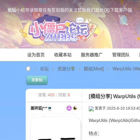
论坛
小组
导读
勋章
任务
签到
我的关注
赞助我们
其他
下载客户端
设为首页
收藏本站
服务器推广
管理团队
论坛
资源分享
模组[Mod]
WarpUtils (
发新帖
Mi
查看:
420
|
回复:
0
[模组分享]
WarpUtils
搬砖狐|***
发表于 2025-8-10 19:53:4
WarpUtils (WarpUtil
特点：