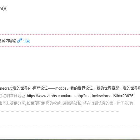
n(){
隐藏内容请
回复
inecraft(我的世界)小僵尸论坛——mcbbs、我的世界论坛，我的世界投影，我的世界
必注明来源地址:
https://www.zitbbs.com/forum.php?mod=viewthread&tid=23676
由网友提供分享, 如果侵犯到您的权益, 请联系站长, 将在收到信息的第一时间处理!