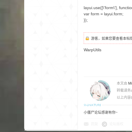
尸
layui.use([\'form\'], functio
var form = layui.form;
});
游客，如果您要查看本帖
WarpUtils
论
本文由
M
转载请务
以上内容
小僵尸论坛感谢有你~
坛
回复
论坛版权