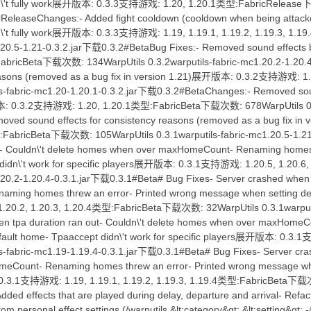
\'t fully work展开版本: 0.3.3支持游戏: 1.20, 1.20.1类型:FabricRelease下载次
ReleaseChanges:- Added fight cooldown (cooldown when being attacked
\'t fully work展开版本: 0.3.3支持游戏: 1.19, 1.19.1, 1.19.2, 1.19.3, 1
c1.20.5-1.21-0.3.2.jar下载0.3.2#BetaBug Fixes:- Removed sound ef
FabricBeta下载次数: 134WarpUtils 0.3.2warputils-fabric-mc1.20.2-1.20
 reasons (removed as a bug fix in version 1.21)展开版本: 0.3.2支持游戏:
ls-fabric-mc1.20-1.20.1-0.3.2.jar下载0.3.2#BetaChanges:- Removed sou
版本: 0.3.2支持游戏: 1.20, 1.20.1类型:FabricBeta下载次数: 678WarpUtils 0.3.
oved sound effects for consistency reasons (removed as a bug fix 
型:FabricBeta下载次数: 105WarpUtils 0.3.1warputils-fabric-mc1.20.5-1.2
ut- Couldn\'t delete homes when over maxHomeCount- Renaming homes 
 didn\'t work for specific players展开版本: 0.3.1支持游戏: 1.20.5, 1.20
1.20.2-1.20.4-0.3.1.jar下载0.3.1#Beta# Bug Fixes- Server crashed when 
ing homes threw an error- Printed wrong message when setting defaul
2, 1.20.3, 1.20.4类型:FabricBeta下载次数: 32WarpUtils 0.3.1warputils
en tpa duration ran out- Couldn\'t delete homes when over maxHomeC
efault home- Tpaaccept didn\'t work for specific players展开版本: 0
s-fabric-mc1.19-1.19.4-0.3.1.jar下载0.3.1#Beta# Bug Fixes- Server cras
Count- Renaming homes threw an error- Printed wrong message when 
.3.1支持游戏: 1.19, 1.19.1, 1.19.2, 1.19.3, 1.19.4类型:FabricBeta下载次数:
dded effects that are played during delay, departure and arrival- Re
om personal effect settings (/warputils &lt;category&gt; &lt;setting&gt; -