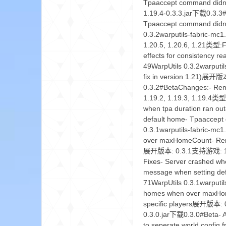
Tpaaccept command didn
1.19.4-0.3.3.jar下载0.3.3#
Tpaaccept command didn
0.3.2warputils-fabric-m
1.20.5, 1.20.6, 1.21类型:
effects for consistency
49WarpUtils 0.3.2warputi
fix in version 1.21)展开
的
0.3.2#BetaChanges:- Rem
1.19.2, 1.19.3, 1.19.4类
when tpa duration ran o
default home- Tpaaccept
0.3.1warputils-fabric-mc
over maxHomeCount- Renam
展开版本: 0.3.1支持游戏: 1.20.
Fixes- Server crashed wh
message when setting d
世
71WarpUtils 0.3.1warputil
homes when over maxHome
specific players展开版本: 0
0.3.0.jar下载0.3.0#Beta- A
to seperate world config fr