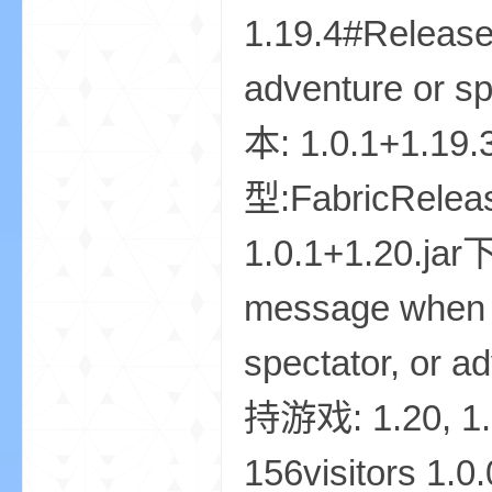
尸
1.19.4#Release1
adventure or sp
本: 1.0.1+1.19
型:FabricReleas
论
1.0.1+1.20.jar
message when a 
spectator, or
持游戏: 1.20, 1
坛
156visitors 1.0