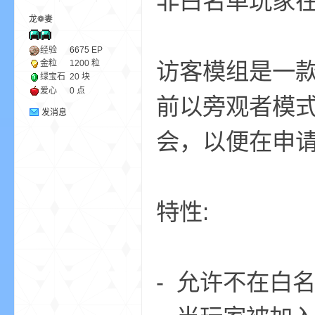
非白名单玩家
龙❁妻
ne
经验
6675
EP
访客模组是一款
金粒
1200 粒
绿宝石
20 块
爱心
0 点
前以旁观者模
发消息
会，以便在申
cr
特性:
- 允许不在白