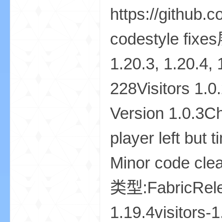
https://github.
小
codestyle fix
1.20.3, 1.20.
228Visitors 1.0
Version 1.0.3C
僵
player left but 
Minor code cl
类型:FabricRele
1.19.4visitors-