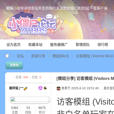
论坛
小组
导读
勋章
任务
签到
我的关注
赞助我们
其他
下载客户端
设为首页
收藏本站
服务器推广
管理团队
排行榜
论坛
资源分享
模组[Mod]
访客模组 (Visitors Mo
发新帖
Mi
查看:
446
|
回复:
0
[模组分享]
访客模组 (Visitors
搬砖狐 |***
发表于 2025-8-10 19:51:40
|
显示全
访客模组 (Visito
5382
53
6675
主题
回帖
积分