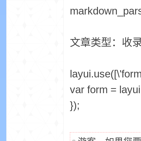
markdown_par
m
文章类型：收
layui.use([\'form
var form = layui
cb
});