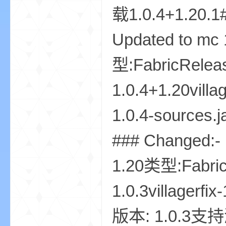
载1.0.4+1.20.1
Updated to m
bs
型:FabricRelea
1.0.4+1.20villa
1.0.4-sources.
### Changed:
、
1.20类型:Fabri
1.0.3villagerf
版本: 1.0.3支持