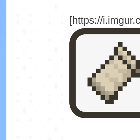
[https://i.imgur
界
)