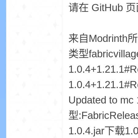
请在 GitHub
来自Modrinth所
类型fabricvillage
—
1.0.4+1.21.1#R
1.0.4+1.21.1#R
Updated to m
型:FabricReleas
—
1.0.4.jar下载1.0