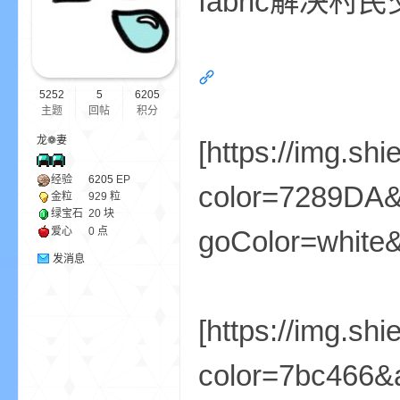
fabric解决
ne
5252
5
6205
主题
回帖
积分
龙❁妻
[https://img.s
经验
6205
EP
color=7289DA
金粒
929 粒
绿宝石
20 块
cr
爱心
0 点
goColor=white&
发消息
[https://img.shi
color=7bc466&a