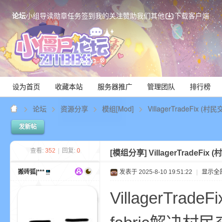
论坛
小组
导读
勋章
任务
签到
我的关注
赞助我们
其他
下载客户端
设为首页
收藏本站
服务器推广
管理团队
排行榜
论坛
资源分享
模组[Mod]
VillagerTradeFix 
发新帖
Mi
查看:
352
|
回复:
0
[模组分享]
VillagerTradeF
搬砖狐|***
发表于 2025-8-10 19:51:22
|
显示全
VillagerTra