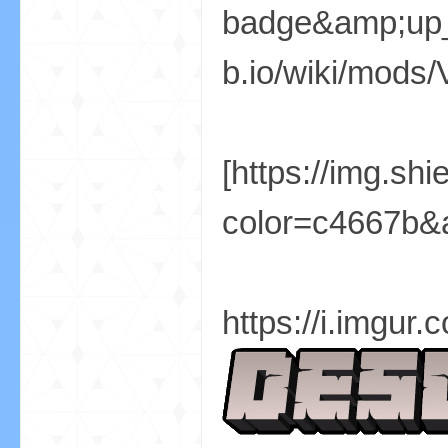
aft
badge&amp;up_
b.io/wiki/mods/
[https://img.sh
(
color=c4667b&a
https://i.imgu
我