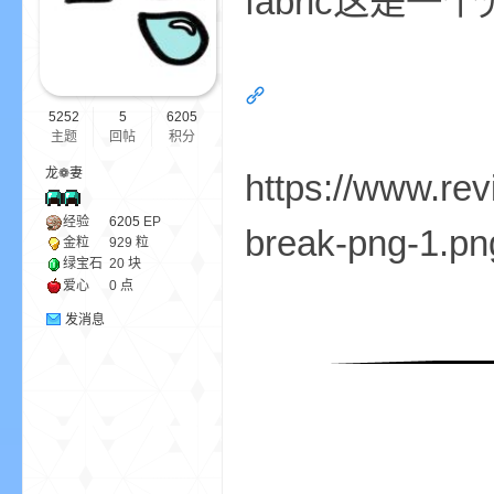
fabric这是
ne
5252
5
6205
主题
回帖
积分
龙❁妻
https://www.rev
经验
6205
EP
break-png-1.pn
金粒
929 粒
绿宝石
20 块
cr
爱心
0 点
发消息