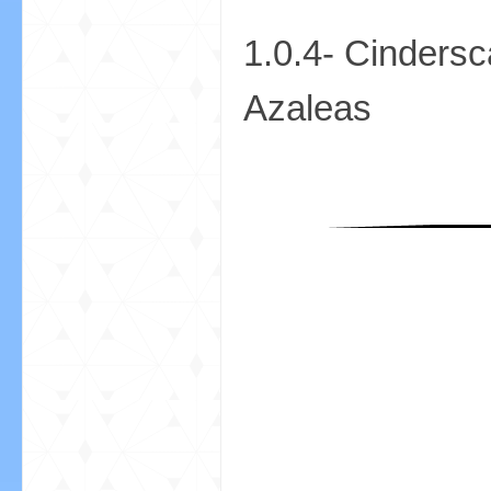
1.0.4- Cindersc
小
Azaleas
僵