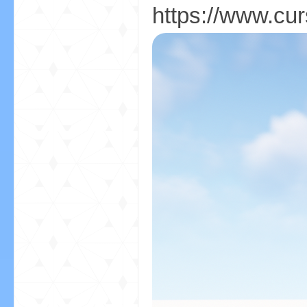
aft
https://www.cur
(
我