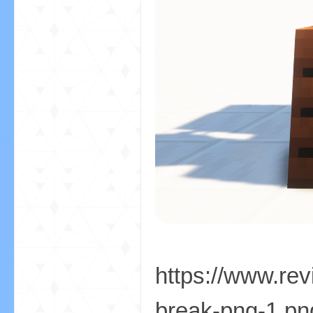
的
世
https://www.rev
break-png-1.pn