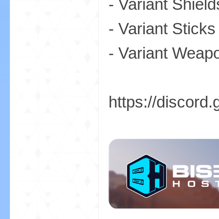
- Variant Shie
我
- Variant Stic
- Variant Wea
https://discor
的
世