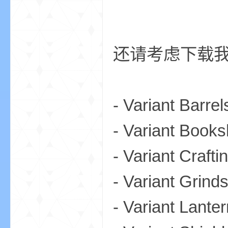
bs
还请考虑下载
- Variant Barr
- Variant Book
、
- Variant Craft
- Variant Grin
- Variant Lant