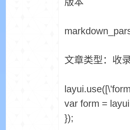
版本
markdown_par
坛
文章类型：收
layui.use([\'form
，
var form = layui
});