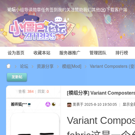
论坛
小组
导读
勋章
任务
签到
我的关注
赞助我们
其他
下载客户端
设为首页
收藏本站
服务器推广
管理团队
排行榜
论坛
资源分享
模组[Mod]
Variant Composter
发新帖
Mi
查看:
384
|
回复:
0
[模组分享]
Variant Compos
搬砖狐|***
发表于 2025-8-10 19:50:05
|
显示全
Variant Com