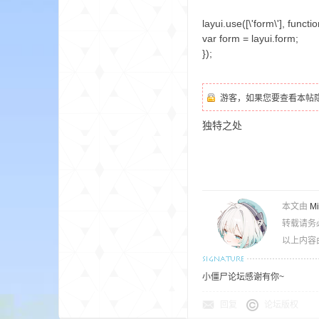
aft
layui.use([\'form\'], functio
var form = layui.form;
});
游客，如果您要查看本帖
独特之处
(
本文由
M
转载请务
以上内容
小僵尸论坛感谢有你~
我
回复
论坛版权