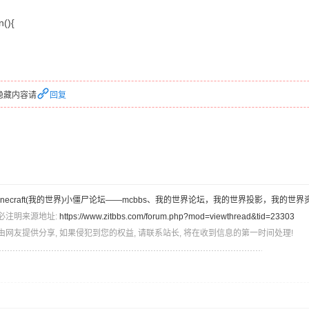
n(){
隐藏内容请
回复
inecraft(我的世界)小僵尸论坛——mcbbs、我的世界论坛，我的世界投影，我的世界
必注明来源地址:
https://www.zitbbs.com/forum.php?mod=viewthread&tid=23303
由网友提供分享, 如果侵犯到您的权益, 请联系站长, 将在收到信息的第一时间处理!