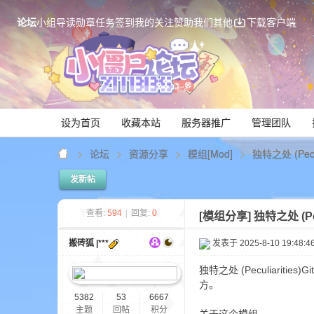
论坛
小组
导读
勋章
任务
签到
我的关注
赞助我们
其他
下载客户端
设为首页
收藏本站
服务器推广
管理团队
论坛
资源分享
模组[Mod]
独特之处 (Pecu
发新帖
Mi
查看:
594
|
回复:
0
[模组分享]
独特之处 (Pec
搬砖狐 |***
发表于 2025-8-10 19:48:4
独特之处 (Peculiarit
方。
5382
53
6667
主题
回帖
积分