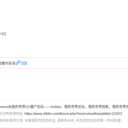
n(){
隐藏内容请
回复
inecraft(我的世界)小僵尸论坛——mcbbs、我的世界论坛，我的世界投影，我的世界
必注明来源地址:
https://www.zitbbs.com/forum.php?mod=viewthread&tid=23263
由网友提供分享, 如果侵犯到您的权益, 请联系站长, 将在收到信息的第一时间处理!