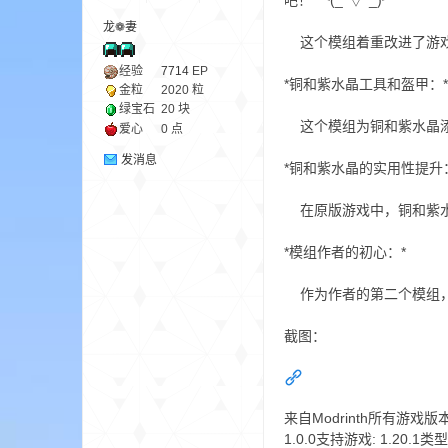
吧！ ╰(_°▽°_)╯
龙❁妻
这个模组着重改进了游戏
ne
经验
7714
EP
*铜和紫水晶工具和盔甲：*
金粒
2020 粒
绿宝石
20 块
这个模组为铜和紫水晶添
爱心
0 点
发消息
*铜和紫水晶的实用性提升
在原版游戏中，铜和紫水
*模组作者的初心：*
cr
作为作者的第二个模组，
截图：
来自Modrinth所有游戏版本1.20.
1.0.0支持游戏: 1.20.1类