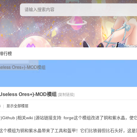
排行榜
less Ores+)-MOD模组
seless Ores+)-MOD模组
[复制链接]
8
|
显示全部楼层
es+)Github |相关wiki |源站链接支持: forge这个模组改进了铜和紫水晶，使
个模组为铜和紫水晶带来了工具和盔甲！它们比铁弱但比石头好，这是