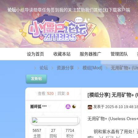
论坛
小组
导读
勋章
任务
签到
我的关注
赞助我们
其他
下载客户端
设为首页
收藏本站
服务器推广
管理团队
论坛
资源分享
模组[Mod]
无用矿物+ (Use
发新帖
Mi
查看:
520
|
回复:
0
[模组分享]
无用矿物+ (U
搬砖狐 ***
发表于 2025-8-10 19:48:1
无用矿物+ (Useless Or
5657
27
7714
铜和紫水晶有了用处！这
主题
回帖
积分