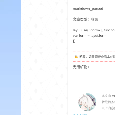
aft
markdown_parsed
文章类型：收录
layui.use([\'form\'], functio
var form = layui.form;
});
(
游客，如果您要查看本帖
无用矿物+
本文由
M
转载请务
我
以上内容