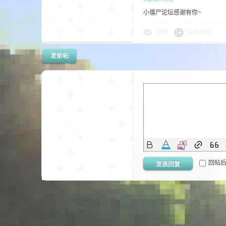
小僵尸论坛感谢有你~
回复
论坛版权
发新帖
的
回帖
发表回复
世