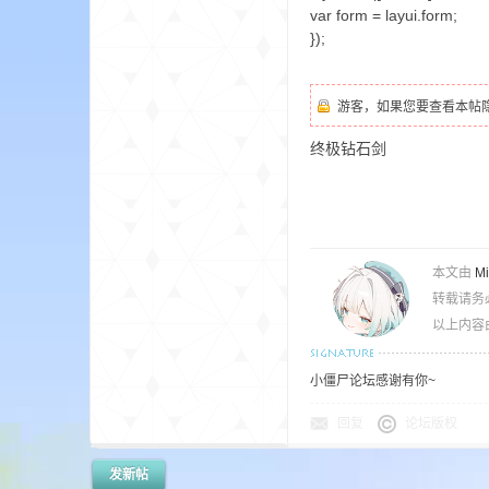
aft
var form = layui.form;
});
游客，如果您要查看本帖
终极钻石剑
(
本文由
M
转载请务
以上内容
小僵尸论坛感谢有你~
回复
论坛版权
我
发新帖