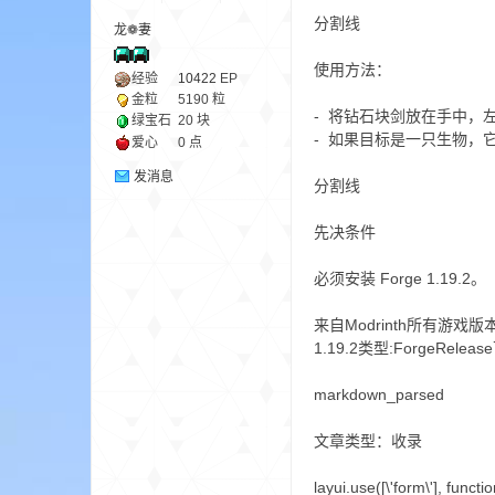
分割线
龙❁妻
ne
使用方法：
经验
10422
EP
金粒
5190 粒
- 将钻石块剑放在手中，
绿宝石
20 块
- 如果目标是一只生物，
爱心
0 点
发消息
分割线
先决条件
必须安装 Forge 1.19.2。
cr
来自Modrinth所有游戏版本1.19
1.19.2类型:ForgeRele
markdown_parsed
文章类型：收录
layui.use([\'form\'], functio