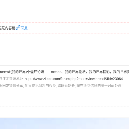
隐藏内容请
回复
inecraft(我的世界)小僵尸论坛——mcbbs、我的世界论坛，我的世界投影，我的世界
必注明来源地址:
https://www.zitbbs.com/forum.php?mod=viewthread&tid=23064
由网友提供分享, 如果侵犯到您的权益, 请联系站长, 将在收到信息的第一时间处理!