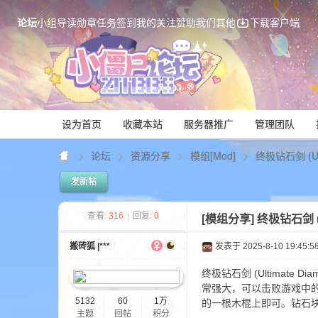
论坛
小组
导读
勋章
任务
签到
我的关注
赞助我们
其他
下载客户端
设为首页
收藏本站
服务器推广
管理团队
论坛
资源分享
模组[Mod]
终极钻石剑 (Ult
发新帖
Mi
查看:
316
|
回复:
0
[模组分享]
终极钻石剑 (U
搬砖狐 |***
发表于 2025-8-10 19:45:5
终极钻石剑 (Ultimate D
常强大，可以击败游戏中的
5132
60
1万
的一根木棍上即可。钻石
主题
回帖
积分