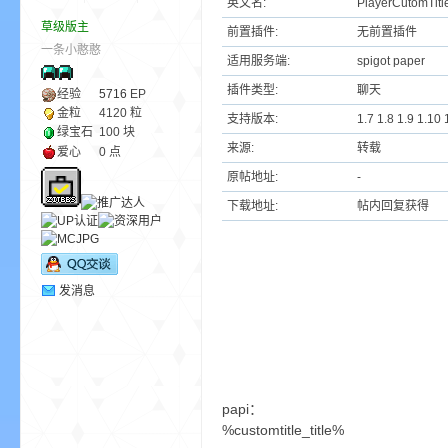
英文名:
PlayerCutomTitl
草级版主
前置插件:
无前置插件
一条小憨憨
ne
适用服务端:
spigot paper
插件类型:
聊天
经验
5716
EP
金粒
4120 粒
支持版本:
1.7 1.8 1.9 1.10
绿宝石
100 块
来源:
转载
爱心
0 点
原帖地址:
-
下载地址:
帖内回复获得
cr
发消息
papi：
%customtitle_title%