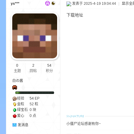
ys***
发表于 2025-4-19 19:04:44
|
显示全
下载地址
小
0
2
54
主题
回帖
积分
僵
白の酱
经验
54
EP
金粒
52 粒
绿宝石
0 块
爱心
0 点
小僵尸论坛感谢有你~
发消息