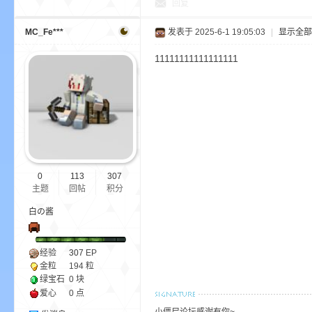
回复
尸
MC_Fe***
发表于 2025-6-1 19:05:03
|
显示全部
11111111111111111
论
0
113
307
主题
回帖
积分
白の酱
经验
307
EP
金粒
194 粒
绿宝石
0 块
坛
爱心
0 点