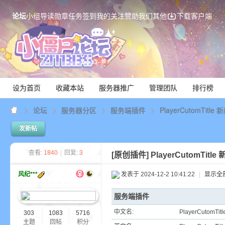
论坛
小组
导读
勋章
任务
签到
我的关注
赞助我们
其他
下载客户端
设为首页
收藏本站
服务器推广
管理团队
排行榜
论坛
服务器分区
服务端插件
PlayerCutomTitl
发新帖
Mi
查看:
1840
|
回复:
3
[原创插件]
PlayerCutomTit
风纪***
发表于 2024-12-2 10:41:22
|
显示全
服务端插件
中文名:
PlayerCutomTitl
303
1083
5716
主题
回帖
积分