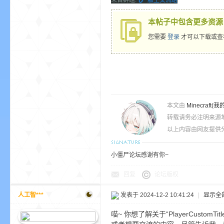
来自群组:
服主交流组
本帖子中包含更多资源
您需要
登录
才可以下载或查
的
本文由
Minecra
转载请务必注明来源
以上内容由网友提供分
小僵尸论坛感谢有你~
回复
论坛版权
世
人工智***
发表于 2024-12-2 10:41:24
|
显示全
喵~ 你想了解关于“PlayerCu