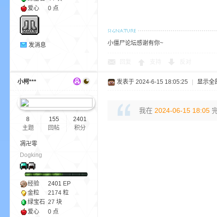
爱心
0 点
小僵尸论坛感谢有你~
发消息
界
回复
支持
反对
小柯***
发表于 2024-6-15 18:05:25
|
显示全
我在
2024-06-15 18:05
完
8
155
2401
主题
回帖
积分
凋卍零
)
Dogking
经验
2401
EP
金粒
2174 粒
绿宝石
27 块
爱心
0 点