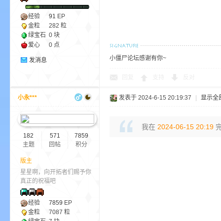
尸
经验
91
EP
金粒
282 粒
绿宝石
0 块
爱心
0 点
小僵尸论坛感谢有你~
发消息
回复
支持
反对
小永***
发表于 2024-6-15 20:19:37
|
显示全
论
我在
2024-06-15 20:19
完
182
571
7859
主题
回帖
积分
版主
星星啊，向开拓者们赐予你
真正的祝福吧
经验
7859
EP
坛
金粒
7087 粒