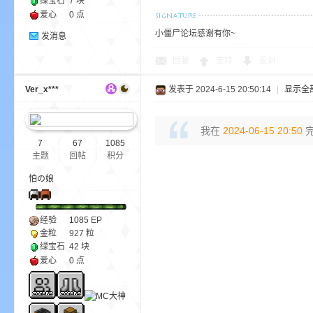
绿宝石
7 块
爱心
0 点
小僵尸论坛感谢有你~
发消息
回复
支持
反对
Ver_x***
发表于 2024-6-15 20:50:14
|
显示全
—
我在
2024-06-15 20:50
完
7
67
1085
主题
回帖
积分
怕の娘
经验
1085
EP
金粒
927 粒
绿宝石
42 块
—
爱心
0 点