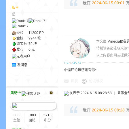
我在
2024-06-15 00:01
完
版主
猫
ne
经验
11200
EP
金粒
9944 粒
本文由
Minecra
绿宝石
79 块
转载请务必注明来源
爱心
0 点
以上内容由网友提供分
发消息
小僵尸论坛感谢有你~
cr
回复
论坛版权
风纪***
发表于 2024-6-15 08:28:58
|
显示全
我在
2024-06-15 08:28
完
303
1083
5713
主题
回帖
积分