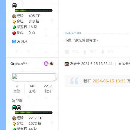
经验
495
EP
金粒
343 粒
绿宝石
16 块
爱心
0 点
小僵尸论坛感谢有你~
发消息
的
回复
支持
反对
Orphan***
发表于 2024-6-15 13:33:44
|
显示全
我在
2024-06-15 13:33
完
9
148
2217
主题
回帖
积分
凋卍零
世
经验
2217
EP
金粒
1972 粒
绿宝石
44 块