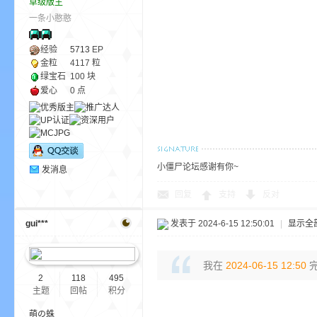
草级版主
aft
一条小憨憨
经验
5713
EP
金粒
4117 粒
绿宝石
100 块
爱心
0 点
(
小僵尸论坛感谢有你~
发消息
回复
支持
反对
gui***
发表于 2024-6-15 12:50:01
|
显示全
我在
2024-06-15 12:50
完
2
118
495
我
主题
回帖
积分
萌の蛛