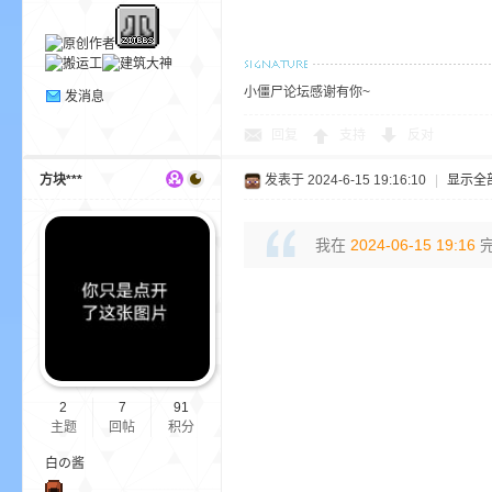
小
小僵尸论坛感谢有你~
发消息
回复
支持
反对
方块***
发表于 2024-6-15 19:16:10
|
显示全
我在
2024-06-15 19:16
完
僵
2
7
91
主题
回帖
积分
白の酱