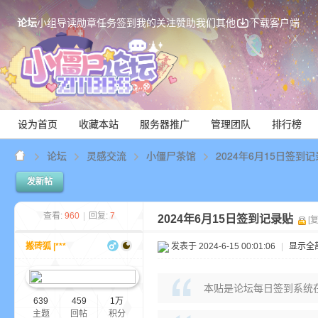
论坛
小组
导读
勋章
任务
签到
我的关注
赞助我们
其他
下载客户端
设为首页
收藏本站
服务器推广
管理团队
排行榜
论坛
灵感交流
小僵尸茶馆
2024年6月15日签到
发新帖
Mi
查看:
960
|
回复:
7
2024年6月15日签到记录贴
[
搬砖狐 |***
发表于 2024-6-15 00:01:06
|
显示全
本贴是论坛每日签到系统
639
459
1万
主题
回帖
积分