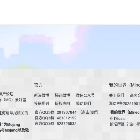
官方
我的世界（Mine
小僵尸论坛
新浪微博
腾讯微博
微信公众号
关于我们
商务
界（MC）爱好者
投稿规则
版权声明
捐助我们
浙ICP备2025190
官方QQ①群:
291907844
（点击加群）
我的世界（Minec
任何与举报相关的
官方QQ②群:
421312192
©
Discuz.
官方QQ③群:
528726532
论坛所属 宁波市
界"为Mojang
本站与Mojang以及微