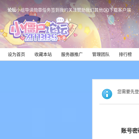
论坛
小组
导读
勋章
任务
签到
我的关注
赞助我们
其他
下载客户端
设为首页
收藏本站
服务器推广
管理团队
排行榜
您需要先登
账号密