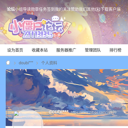
论坛
小组
导读
勋章
任务
签到
我的关注
赞助我们
其他
下载客户端
设为首页
收藏本站
服务器推广
管理团队
排行榜
doubi***
个人资料
Mi
doubi***
https://www.zitbbs.com/?2839