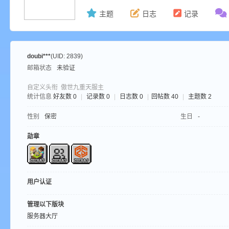
主题
日志
记录
ne
doubi***
(UID: 2839)
邮箱状态
未验证
自定义头衔
傲世九重天服主
统计信息
好友数 0
|
记录数 0
|
日志数 0
|
回帖数 40
|
主题数 2
性别
保密
生日
-
cr
勋章
用户认证
管理以下版块
服务器大厅