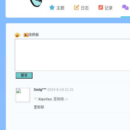
主题
日志
记录
ne
涂鸦板
cr
留言
SmIg***
2024-8-19 21:31
XiaoYao
: 里楠楠
里耶耶