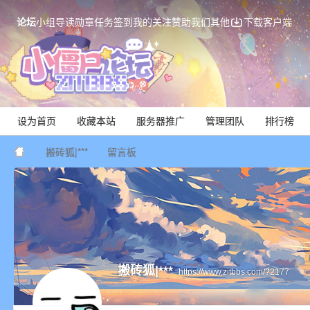
论坛
小组
导读
勋章
任务
签到
我的关注
赞助我们
其他
下载客户端
设为首页
收藏本站
服务器推广
管理团队
排行榜
搬砖狐|***
留言板
Mi
搬砖狐|***
https://www.zitbbs.com/?2177