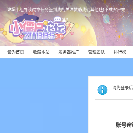
论坛
小组
导读
勋章
任务
签到
我的关注
赞助我们
其他
下载客户端
设为首页
收藏本站
服务器推广
管理团队
排行榜
请先登录后
账号密