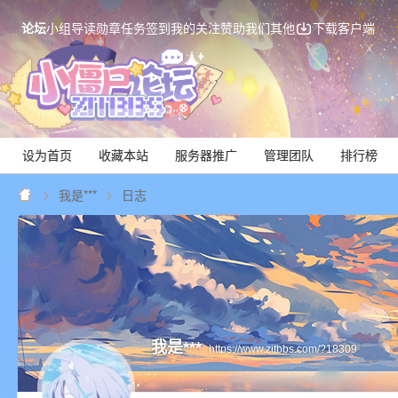
论坛
小组
导读
勋章
任务
签到
我的关注
赞助我们
其他
下载客户端
设为首页
收藏本站
服务器推广
管理团队
排行榜
我是***
日志
Mi
我是***
https://www.zitbbs.com/?18309