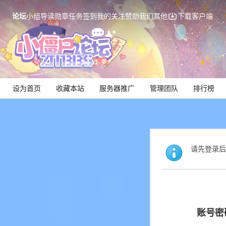
论坛
小组
导读
勋章
任务
签到
我的关注
赞助我们
其他
下载客户端
设为首页
收藏本站
服务器推广
管理团队
排行榜
请先登录后
账号密